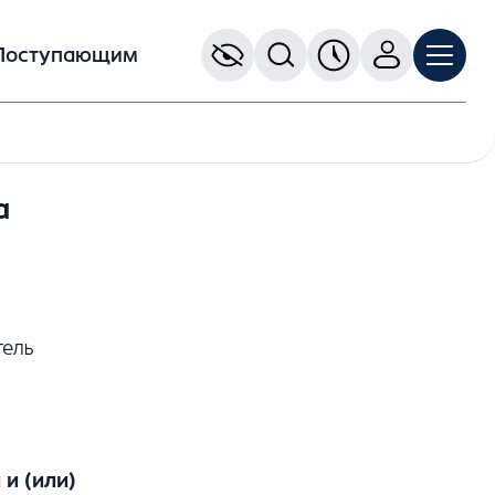
Поступающим
а
тель
и (или)