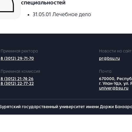
специальностей
31.05.01 Лечебное дело
Приемная ректора
Новости на сайт
8 (3012) 29-71-70
pr@bsu.ru
Приемная комиссия
Почта
8 (3012) 21-74-26
670000, Респуб
8 (3012) 22-77-22
г. Улан-Удэ, ул.
univer@bsu.ru
Бурятский государственный университет имени Доржи Банзар