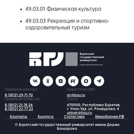
49.03.01 Физическая культура
49.03.03 Рекреация и спортивно-
оздоровительный туризм
Приемная ректора
Новости на сайт
8 (3012) 29-71-70
pr@bsu.ru
Приемная комиссия
Почта
8 (3012) 21-74-26
670000, Республика Бурятия,
8 (3012) 22-77-22
г. Улан-Удэ, ул. Ранжурова, 4
univer@bsu.ru
Контакты
Корпуса
Статистика
Минобнауки РФ
© Бурятский государственный университет имени Доржи
Банзарова