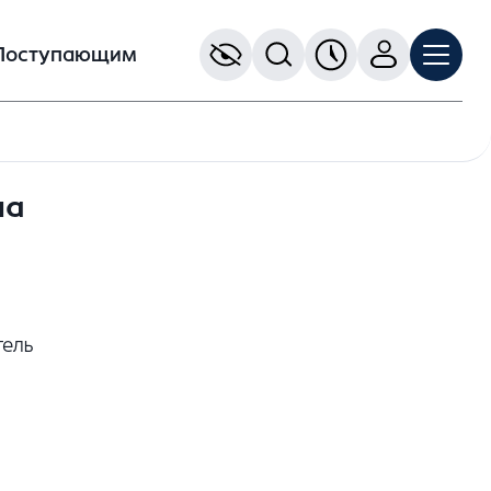
Поступающим
на
тель