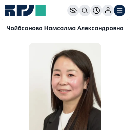
Чойбсонова Намсалма Александровна