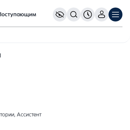
Поступающим
а
тории, Ассистент