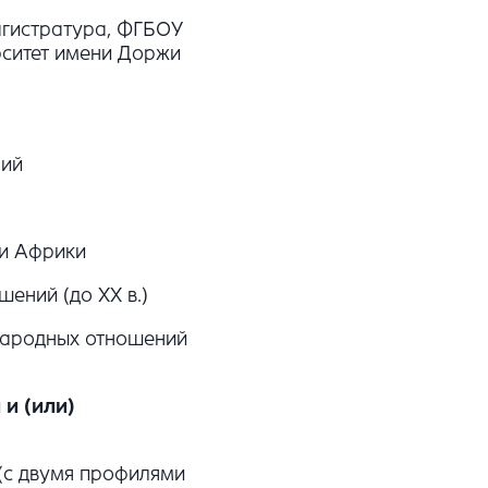
агистратура, ФГБОУ
рситет имени Доржи
ний
 и Африки
ений (до XX в.)
народных отношений
и (или)
 (с двумя профилями