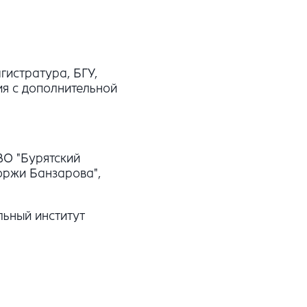
гистратура, БГУ,
ия с дополнительной
О "Бурятский
оржи Банзарова",
ьный институт