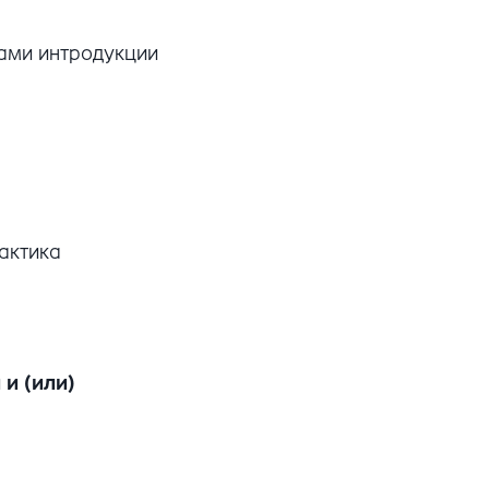
вами интродукции
актика
и (или)