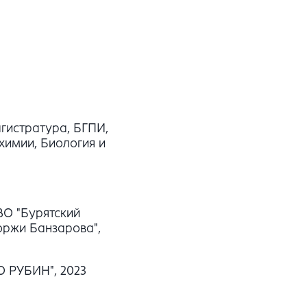
гистратура, БГПИ,
химии, Биология и
О "Бурятский
оржи Банзарова",
 РУБИН", 2023