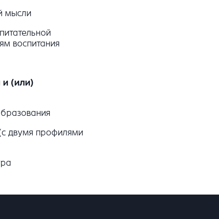
й мысли
питательной
ям воспитания
и (или)
образования
 (с двумя профилями
ура