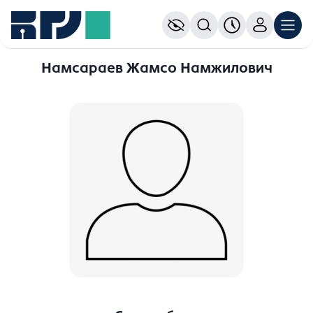
Намсараев Жамсо Намжилович