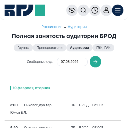
Расписание
→
Аудитории
Полная занятость аудитории БРОД
Группы
Преподаватели
Аудитории
ГЭК, ГАК
Свободные ауд.
10 февраля, вторник
8:00
Онколог.,луч.тер
ПР
БРОД
081007
Юмов Е.Л.
9:40
Онколог.,луч.тер
ПР
БРОД
081007