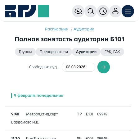
Расписание
→
Аудитории
Полная занятость аудитории Б101
Группы
Преподаватели
Аудитории
ГЭК, ГАК
Свободные ауд.
9 февраля, понедельник
9:40
Метрол,стнд,серт
ПР
Б101
09949
Бардамова И.В.
11:20
КомТех.в пр.деят
ЛК
Б101
09949