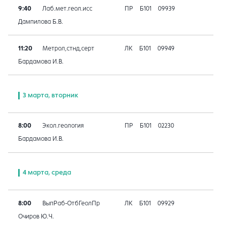
9:40
Лаб.мет.геол.исс
ПР
Б101
09939
Дампилова Б.В.
11:20
Метрол,стнд,серт
ЛК
Б101
09949
Бардамова И.В.
3 марта, вторник
8:00
Экол.геология
ПР
Б101
02230
Бардамова И.В.
4 марта, среда
8:00
ВыпРаб-ОтбГеолПр
ЛК
Б101
09929
Очиров Ю.Ч.