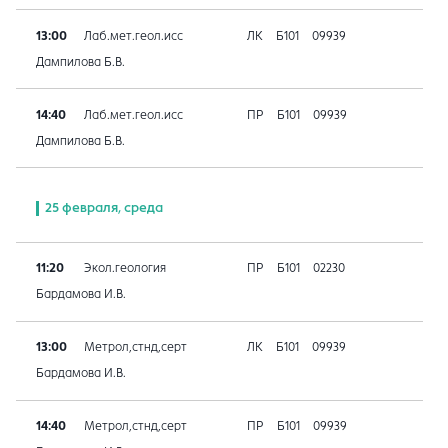
13:00
Лаб.мет.геол.исс
ЛК
Б101
09939
Дампилова Б.В.
14:40
Лаб.мет.геол.исс
ПР
Б101
09939
Дампилова Б.В.
25 февраля, среда
11:20
Экол.геология
ПР
Б101
02230
Бардамова И.В.
13:00
Метрол,стнд,серт
ЛК
Б101
09939
Бардамова И.В.
14:40
Метрол,стнд,серт
ПР
Б101
09939