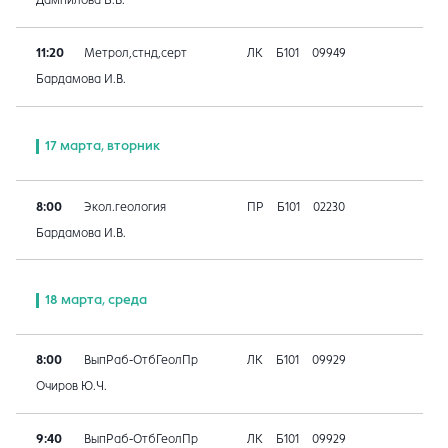
Дампилова Б.В.
11:20
Метрол,стнд,серт
ЛК
Б101
09949
Бардамова И.В.
17 марта, вторник
8:00
Экол.геология
ПР
Б101
02230
Бардамова И.В.
18 марта, среда
8:00
ВыпРаб-ОтбГеолПр
ЛК
Б101
09929
Очиров Ю.Ч.
9:40
ВыпРаб-ОтбГеолПр
ЛК
Б101
09929