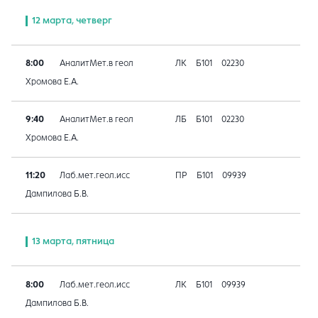
12 марта, четверг
8:00
АналитМет.в геол
ЛК
Б101
02230
Хромова Е.А.
9:40
АналитМет.в геол
ЛБ
Б101
02230
Хромова Е.А.
11:20
Лаб.мет.геол.исс
ПР
Б101
09939
Дампилова Б.В.
13 марта, пятница
8:00
Лаб.мет.геол.исс
ЛК
Б101
09939
Дампилова Б.В.