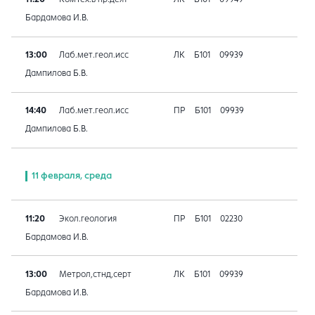
Бардамова И.В.
13:00
Лаб.мет.геол.исс
ЛК
Б101
09939
Дампилова Б.В.
14:40
Лаб.мет.геол.исс
ПР
Б101
09939
Дампилова Б.В.
11 февраля, среда
11:20
Экол.геология
ПР
Б101
02230
Бардамова И.В.
13:00
Метрол,стнд,серт
ЛК
Б101
09939
Бардамова И.В.