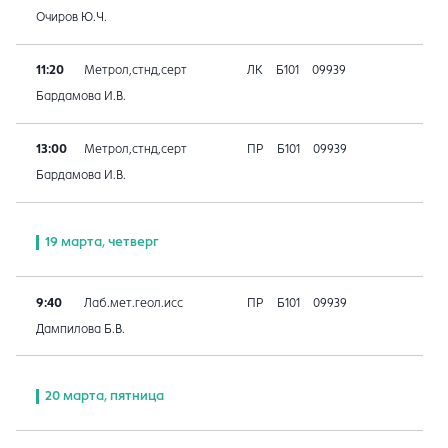
Очиров Ю.Ч.
11:20
Метрол,стнд,серт
ЛК
Б101
09939
Бардамова И.В.
13:00
Метрол,стнд,серт
ПР
Б101
09939
Бардамова И.В.
19 марта, четверг
9:40
Лаб.мет.геол.исс
ПР
Б101
09939
Дампилова Б.В.
20 марта, пятница