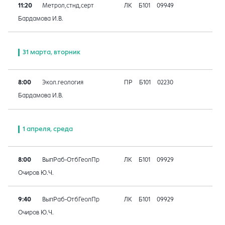
11:20
Метрол,стнд,серт
ЛК
Б101
09949
Бардамова И.В.
31 марта, вторник
8:00
Экол.геология
ПР
Б101
02230
Бардамова И.В.
1 апреля, среда
8:00
ВыпРаб-ОтбГеолПр
ЛК
Б101
09929
Очиров Ю.Ч.
9:40
ВыпРаб-ОтбГеолПр
ЛК
Б101
09929
Очиров Ю.Ч.