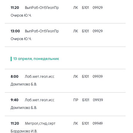
11:20
ВыпРаб-ОтбГеолПр
ЛК
Б101
09929
Очиров Ю.Ч.
13:00
ВыпРаб-ОтбГеолПр
ЛК
Б101
09929
Очиров Ю.Ч.
13 апреля, понедельник
8:00
Лаб.мет.геол.исс
ЛК
Б101
09939
Дампилова Б.В.
9:40
Лаб.мет.геол.исс
ПР
Б101
09939
Дампилова Б.В.
11:20
Метрол,стнд,серт
ЛК
Б101
09949
Бардамова И.В.