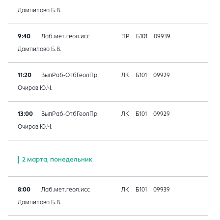
Дампилова Б.В.
9:40
Лаб.мет.геол.исс
ПР
Б101
09939
Дампилова Б.В.
11:20
ВыпРаб-ОтбГеолПр
ЛК
Б101
09929
Очиров Ю.Ч.
13:00
ВыпРаб-ОтбГеолПр
ЛК
Б101
09929
Очиров Ю.Ч.
2 марта, понедельник
8:00
Лаб.мет.геол.исс
ЛК
Б101
09939
Дампилова Б.В.