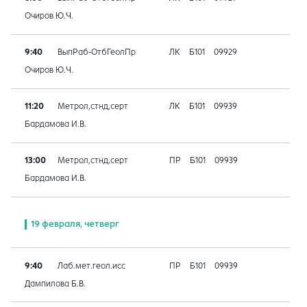
Очиров Ю.Ч.
9:40
ВыпРаб-ОтбГеолПр
ЛК
Б101
09929
Очиров Ю.Ч.
11:20
Метрол,стнд,серт
ЛК
Б101
09939
Бардамова И.В.
13:00
Метрол,стнд,серт
ПР
Б101
09939
Бардамова И.В.
19 февраля, четверг
9:40
Лаб.мет.геол.исс
ПР
Б101
09939
Дампилова Б.В.