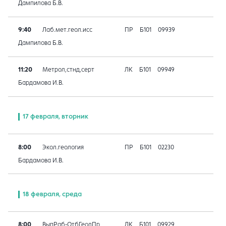
Дампилова Б.В.
9:40
Лаб.мет.геол.исс
ПР
Б101
09939
Дампилова Б.В.
11:20
Метрол,стнд,серт
ЛК
Б101
09949
Бардамова И.В.
17 февраля, вторник
8:00
Экол.геология
ПР
Б101
02230
Бардамова И.В.
18 февраля, среда
8:00
ВыпРаб-ОтбГеолПр
ЛК
Б101
09929