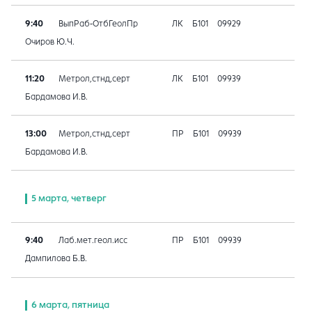
9:40
ВыпРаб-ОтбГеолПр
ЛК
Б101
09929
Очиров Ю.Ч.
11:20
Метрол,стнд,серт
ЛК
Б101
09939
Бардамова И.В.
13:00
Метрол,стнд,серт
ПР
Б101
09939
Бардамова И.В.
5 марта, четверг
9:40
Лаб.мет.геол.исс
ПР
Б101
09939
Дампилова Б.В.
6 марта, пятница