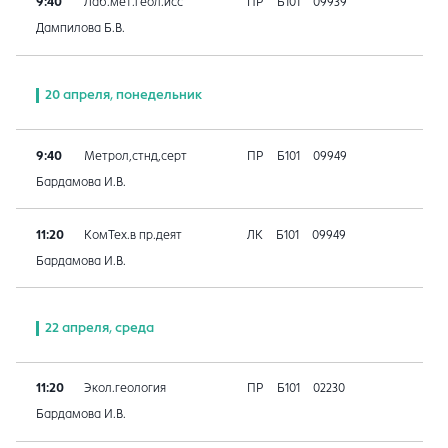
9:40
Лаб.мет.геол.исс
ПР
Б101
09939
Дампилова Б.В.
20 апреля, понедельник
9:40
Метрол,стнд,серт
ПР
Б101
09949
Бардамова И.В.
11:20
КомТех.в пр.деят
ЛК
Б101
09949
Бардамова И.В.
22 апреля, среда
11:20
Экол.геология
ПР
Б101
02230
Бардамова И.В.