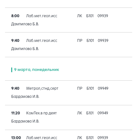
8:00
Лаб.мет.геол.исс
ЛК
Б101
09939
Дампилова Б.В.
9:40
Лаб.мет.геол.исс
ПР
Б101
09939
Дампилова Б.В.
9 марта, понедельник
9:40
Метрол,стнд,серт
ПР
Б101
09949
Бардамова И.В.
11:20
КомТех.в пр.деят
ЛК
Б101
09949
Бардамова И.В.
13:00
Лаб.мет.геол.исс
ЛК
Б101
09939