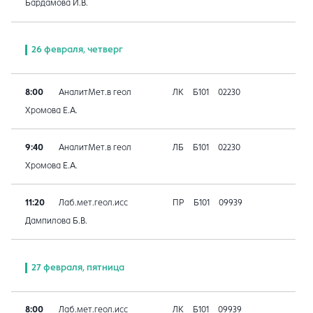
Бардамова И.В.
26 февраля, четверг
8:00
АналитМет.в геол
ЛК
Б101
02230
Хромова Е.А.
9:40
АналитМет.в геол
ЛБ
Б101
02230
Хромова Е.А.
11:20
Лаб.мет.геол.исс
ПР
Б101
09939
Дампилова Б.В.
27 февраля, пятница
8:00
Лаб.мет.геол.исс
ЛК
Б101
09939