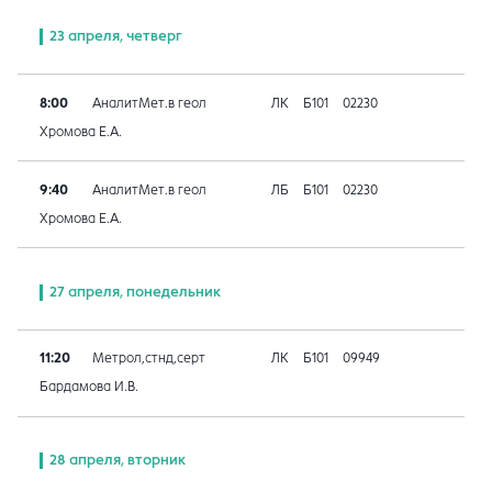
23 апреля, четверг
8:00
АналитМет.в геол
ЛК
Б101
02230
Хромова Е.А.
9:40
АналитМет.в геол
ЛБ
Б101
02230
Хромова Е.А.
27 апреля, понедельник
11:20
Метрол,стнд,серт
ЛК
Б101
09949
Бардамова И.В.
28 апреля, вторник