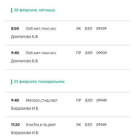
20 февраля, пятница
8:00
Лаб.мет.геол.исс
ЛК
Б101
09939
Дампилова Б.В.
9:40
Лаб.мет.геол.исс
ПР
Б101
09939
Дампилова Б.В.
23 февраля, понедельник
9:40
Метрол,стнд,серт
ПР
Б101
09949
Бардамова И.В.
11:20
КомТех.в пр.деят
ЛК
Б101
09949
Бардамова И.В.