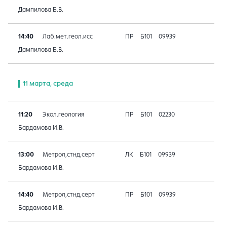
Дампилова Б.В.
14:40
Лаб.мет.геол.исс
ПР
Б101
09939
Дампилова Б.В.
11 марта, среда
11:20
Экол.геология
ПР
Б101
02230
Бардамова И.В.
13:00
Метрол,стнд,серт
ЛК
Б101
09939
Бардамова И.В.
14:40
Метрол,стнд,серт
ПР
Б101
09939
Бардамова И.В.