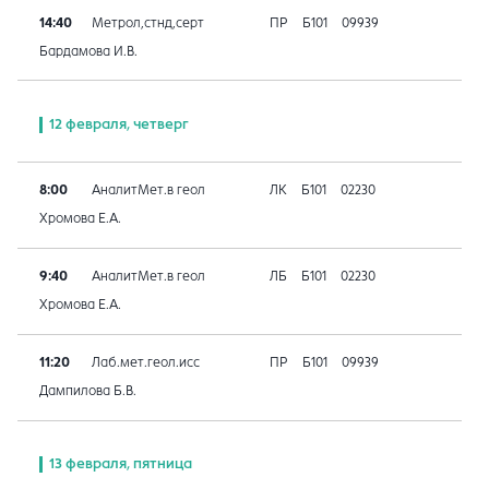
14:40
Метрол,стнд,серт
ПР
Б101
09939
Бардамова И.В.
12 февраля, четверг
8:00
АналитМет.в геол
ЛК
Б101
02230
Хромова Е.А.
9:40
АналитМет.в геол
ЛБ
Б101
02230
Хромова Е.А.
11:20
Лаб.мет.геол.исс
ПР
Б101
09939
Дампилова Б.В.
13 февраля, пятница