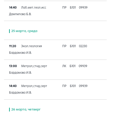
14:40
Лаб.мет.геол.исс
ПР
Б101
09939
Дампилова Б.В.
25 марта, среда
11:20
Экол.геология
ПР
Б101
02230
Бардамова И.В.
13:00
Метрол,стнд,серт
ЛК
Б101
09939
Бардамова И.В.
14:40
Метрол,стнд,серт
ПР
Б101
09939
Бардамова И.В.
26 марта, четверг