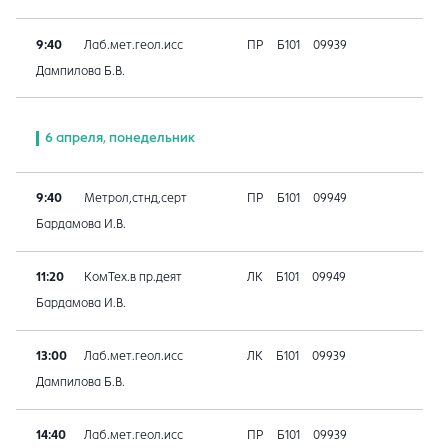
9:40
Лаб.мет.геол.исс
ПР
Б101
09939
Дампилова Б.В.
6 апреля, понедельник
9:40
Метрол,стнд,серт
ПР
Б101
09949
Бардамова И.В.
11:20
КомТех.в пр.деят
ЛК
Б101
09949
Бардамова И.В.
13:00
Лаб.мет.геол.исс
ЛК
Б101
09939
Дампилова Б.В.
14:40
Лаб.мет.геол.исс
ПР
Б101
09939