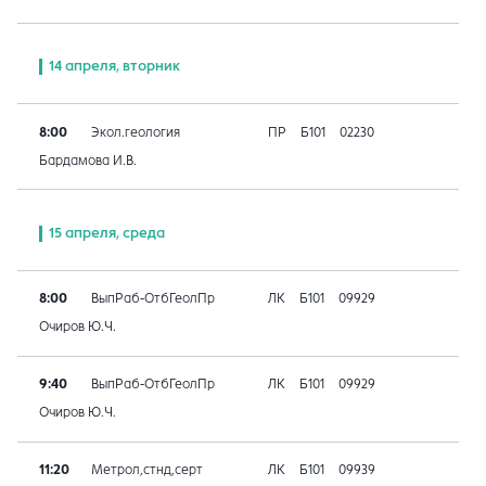
14 апреля, вторник
8:00
Экол.геология
ПР
Б101
02230
Бардамова И.В.
15 апреля, среда
8:00
ВыпРаб-ОтбГеолПр
ЛК
Б101
09929
Очиров Ю.Ч.
9:40
ВыпРаб-ОтбГеолПр
ЛК
Б101
09929
Очиров Ю.Ч.
11:20
Метрол,стнд,серт
ЛК
Б101
09939