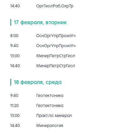
14:40
ОргГеолРаб,ОхрТр
17 февраля, вторник
8:00
ОснОргУпрПроизУч
9:40
ОснОргУпрПроизУч
13:00
МинерПетрСтрГеол
14:40
МинерПетрСтрГеол
18 февраля, среда
9:40
Геотектоника
11:20
Геотектоника
13:00
Практ.по минерал
14:40
Минералогия