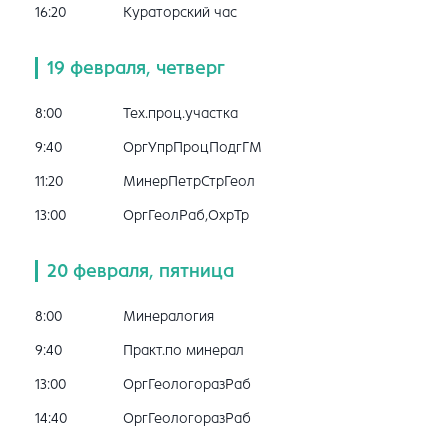
16:20
Кураторский час
19 февраля, четверг
8:00
Тех.проц.участка
9:40
ОргУпрПроцПодгГМ
11:20
МинерПетрСтрГеол
13:00
ОргГеолРаб,ОхрТр
20 февраля, пятница
8:00
Минералогия
9:40
Практ.по минерал
13:00
ОргГеологоразРаб
14:40
ОргГеологоразРаб