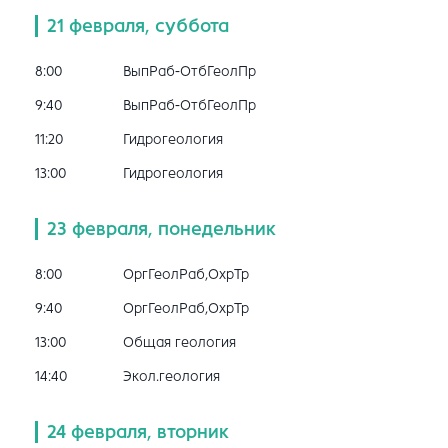
21 февраля, суббота
8:00
ВыпРаб-ОтбГеолПр
9:40
ВыпРаб-ОтбГеолПр
11:20
Гидрогеология
13:00
Гидрогеология
23 февраля, понедельник
8:00
ОргГеолРаб,ОхрТр
9:40
ОргГеолРаб,ОхрТр
13:00
Общая геология
14:40
Экол.геология
24 февраля, вторник