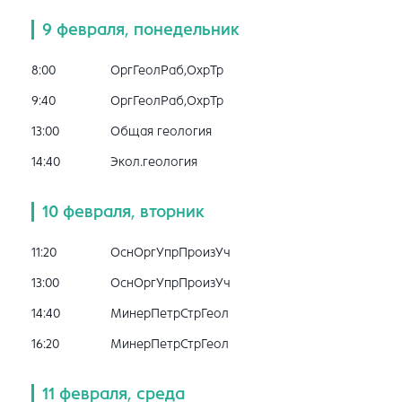
9 февраля, понедельник
8:00
ОргГеолРаб,ОхрТр
9:40
ОргГеолРаб,ОхрТр
13:00
Общая геология
14:40
Экол.геология
10 февраля, вторник
11:20
ОснОргУпрПроизУч
13:00
ОснОргУпрПроизУч
14:40
МинерПетрСтрГеол
16:20
МинерПетрСтрГеол
11 февраля, среда