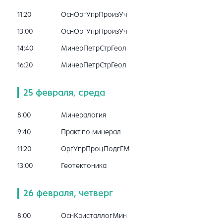
11:20
ОснОргУпрПроизУч
13:00
ОснОргУпрПроизУч
14:40
МинерПетрСтрГеол
16:20
МинерПетрСтрГеол
25 февраля, среда
8:00
Минералогия
9:40
Практ.по минерал
11:20
ОргУпрПроцПодгГМ
13:00
Геотектоника
26 февраля, четверг
8:00
ОснКристаллогМин