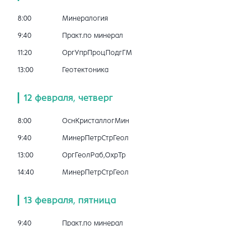
8:00
Минералогия
9:40
Практ.по минерал
11:20
ОргУпрПроцПодгГМ
13:00
Геотектоника
12 февраля, четверг
8:00
ОснКристаллогМин
9:40
МинерПетрСтрГеол
13:00
ОргГеолРаб,ОхрТр
14:40
МинерПетрСтрГеол
13 февраля, пятница
9:40
Практ.по минерал