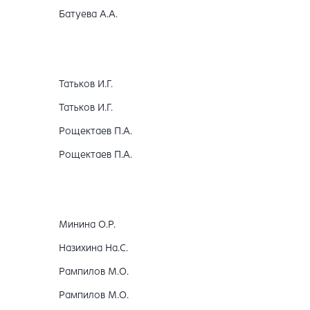
Батуева А.А.
Татьков И.Г.
Татьков И.Г.
Рощектаев П.А.
Рощектаев П.А.
Минина О.Р.
Назихина На.С.
Рампилов М.О.
Рампилов М.О.