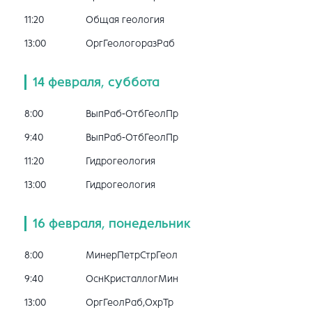
11:20
Общая геология
13:00
ОргГеологоразРаб
14 февраля, суббота
8:00
ВыпРаб-ОтбГеолПр
9:40
ВыпРаб-ОтбГеолПр
11:20
Гидрогеология
13:00
Гидрогеология
16 февраля, понедельник
8:00
МинерПетрСтрГеол
9:40
ОснКристаллогМин
13:00
ОргГеолРаб,ОхрТр