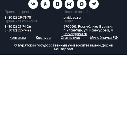
Приемная ректора
Новости на сайт
8 (3012) 29-71-70
pr@bsu.ru
Приемная комиссия
Почта
8 (3012) 21-74-26
670000, Республика Бурятия,
8 (3012) 22-77-22
г. Улан-Удэ, ул. Ранжурова, 4
univer@bsu.ru
Контакты
Корпуса
Статистика
Минобнауки РФ
© Бурятский государственный университет имени Доржи
Банзарова