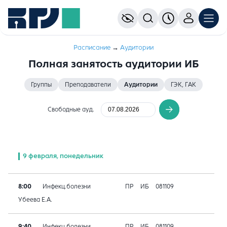
Расписание
→
Аудитории
Полная занятость аудитории ИБ
Группы
Преподаватели
Аудитории
ГЭК, ГАК
Свободные ауд.
9 февраля, понедельник
8:00
Инфекц.болезни
ПР
ИБ
081109
Убеева Е.А.
9:40
Инфекц.болезни
ПР
ИБ
081109