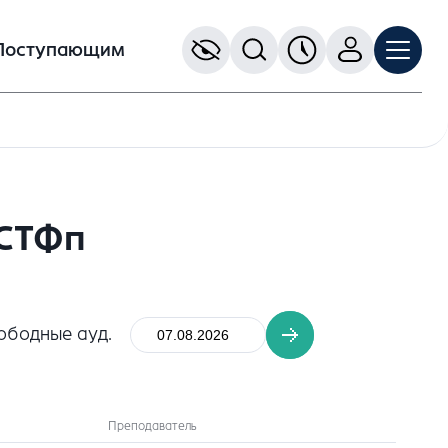
Поступающим
 СТФп
ободные ауд.
Преподаватель