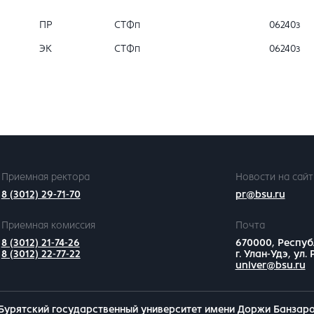
ПР
СТФп
06240з
ЭК
СТФп
06240з
Приемная ректора
Новости на сайт
8 (3012) 29-71-70
pr@bsu.ru
Приемная комиссия
Почта
8 (3012) 21-74-26
670000, Респуб
8 (3012) 22-77-22
г. Улан-Удэ, ул.
univer@bsu.ru
Бурятский государственный университет имени Доржи Банзар