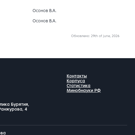
Осонов В.А.
Осонов В.А.
Обновлено
: 29th of june, 2026
Контакты
Корпуса
Статистика
Минобнауки РФ
лика Бурятия,
 Ранжурова, 4
ова