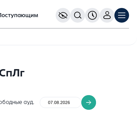
Поступающим
 СпЛг
ободные ауд.