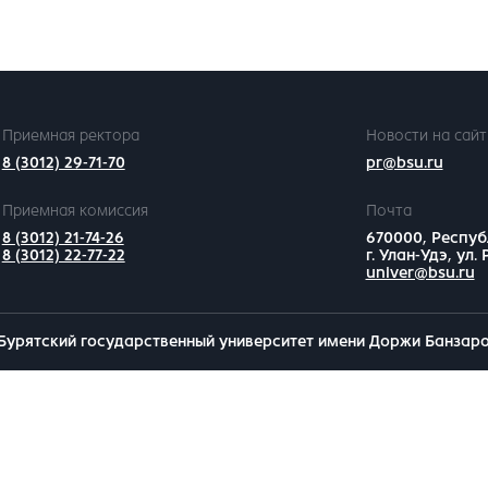
Приемная ректора
Новости на сайт
8 (3012) 29-71-70
pr@bsu.ru
Приемная комиссия
Почта
8 (3012) 21-74-26
670000, Респуб
8 (3012) 22-77-22
г. Улан-Удэ, ул.
univer@bsu.ru
Бурятский государственный университет имени Доржи Банзар