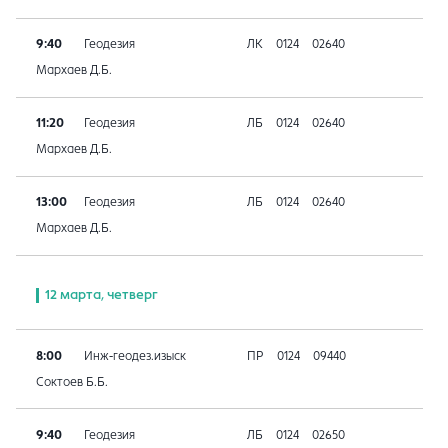
9:40
Геодезия
ЛК
0124
02640
Мархаев Д.Б.
11:20
Геодезия
ЛБ
0124
02640
Мархаев Д.Б.
13:00
Геодезия
ЛБ
0124
02640
Мархаев Д.Б.
12 марта, четверг
8:00
Инж-геодез.изыск
ПР
0124
09440
Соктоев Б.Б.
9:40
Геодезия
ЛБ
0124
02650