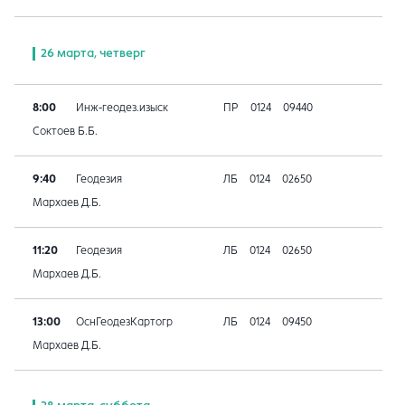
26 марта, четверг
8:00
Инж-геодез.изыск
ПР
0124
09440
Соктоев Б.Б.
9:40
Геодезия
ЛБ
0124
02650
Мархаев Д.Б.
11:20
Геодезия
ЛБ
0124
02650
Мархаев Д.Б.
13:00
ОснГеодезКартогр
ЛБ
0124
09450
Мархаев Д.Б.