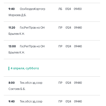
9:40
ОснГеодезКартогр
ЛБ
0124
09450
Мархаев Д.Б.
11:20
ГосРегПрав на ОН
ПР
0124
09440
Брылев К.Н.
13:00
ГосРегПрав на ОН
ПР
0124
09440
Брылев К.Н.
4 апреля, суббота
8:00
Тех.обсл.зд,соор
ПР
0124
09440
Соктоев Б.Б.
9:40
Тех.обсл.зд,соор
ПР
0124
09440