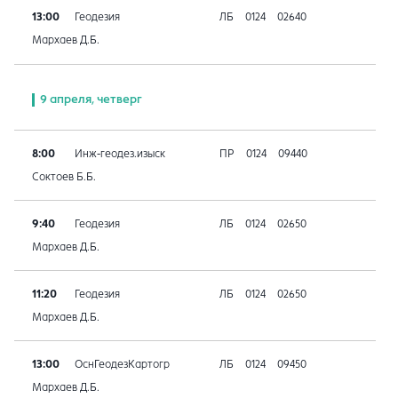
13:00
Геодезия
ЛБ
0124
02640
Мархаев Д.Б.
9 апреля, четверг
8:00
Инж-геодез.изыск
ПР
0124
09440
Соктоев Б.Б.
9:40
Геодезия
ЛБ
0124
02650
Мархаев Д.Б.
11:20
Геодезия
ЛБ
0124
02650
Мархаев Д.Б.
13:00
ОснГеодезКартогр
ЛБ
0124
09450
Мархаев Д.Б.