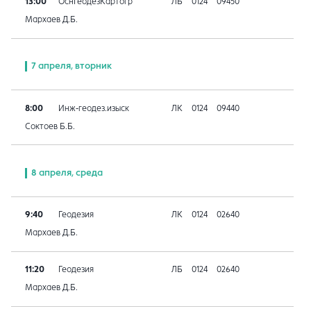
13:00
ОснГеодезКартогр
ЛБ
0124
09450
Мархаев Д.Б.
7 апреля, вторник
8:00
Инж-геодез.изыск
ЛК
0124
09440
Соктоев Б.Б.
8 апреля, среда
9:40
Геодезия
ЛК
0124
02640
Мархаев Д.Б.
11:20
Геодезия
ЛБ
0124
02640
Мархаев Д.Б.