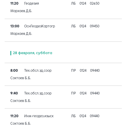
11:20
Геодезия
ЛБ
0124
02650
Мархаев Д.Б.
13:00
ОснГеодезКартогр
ЛБ
0124
09450
Мархаев Д.Б.
28 февраля, суббота
8:00
Тех.обсл.зд,соор
ПР
0124
09440
Соктоев Б.Б.
9:40
Тех.обсл.зд,соор
ПР
0124
09440
Соктоев Б.Б.
11:20
Инж-геодез.изыск
ЛБ
0124
09440
Соктоев Б.Б.