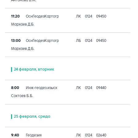
11:20
ОснГеодезКартогр
ЛК
0124
09450
Мархаев Д.Б.
13:00
ОснГеодезКартогр
ЛБ
0124
09450
Мархаев Д.Б.
24 февраля, вторник
8:00
Инж-геодез.изыск
ЛК
0124
09440
Соктоев Б.Б.
25 февраля, среда
9:40
Геодезия
ЛК
0124
02640