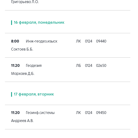
Григорьева Л.О.
16 февраля, понедельник
8:00
Инж-геодез.изыск
ЛК
0124
09440
Соктоев Б.Б.
11:20
Геодезия
ЛБ
0124
02650
Мархаев Д.Б.
17 февраля, вторник
11:20
Геоинф.системы
ЛК
0124
09450
Андреев А.В.