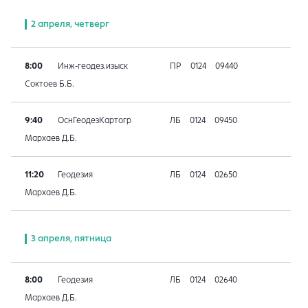
2 апреля, четверг
8:00
Инж-геодез.изыск
ПР
0124
09440
Соктоев Б.Б.
9:40
ОснГеодезКартогр
ЛБ
0124
09450
Мархаев Д.Б.
11:20
Геодезия
ЛБ
0124
02650
Мархаев Д.Б.
3 апреля, пятница
8:00
Геодезия
ЛБ
0124
02640
Мархаев Д.Б.