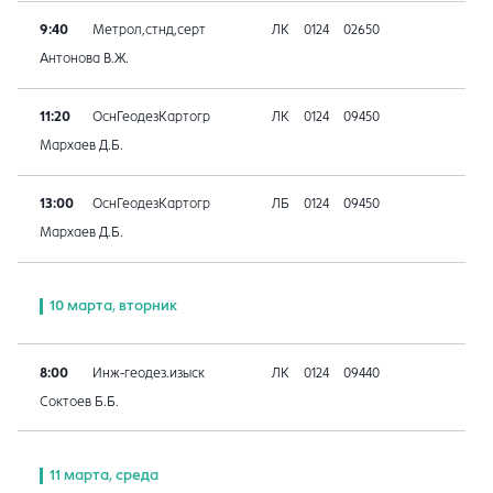
9:40
Метрол,стнд,серт
ЛК
0124
02650
Антонова В.Ж.
11:20
ОснГеодезКартогр
ЛК
0124
09450
Мархаев Д.Б.
13:00
ОснГеодезКартогр
ЛБ
0124
09450
Мархаев Д.Б.
10 марта, вторник
8:00
Инж-геодез.изыск
ЛК
0124
09440
Соктоев Б.Б.
11 марта, среда