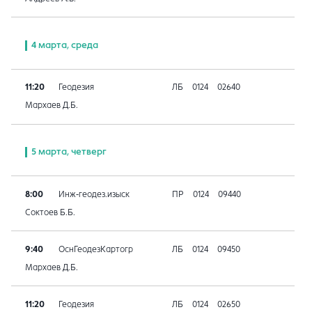
4 марта, среда
11:20
Геодезия
ЛБ
0124
02640
Мархаев Д.Б.
5 марта, четверг
8:00
Инж-геодез.изыск
ПР
0124
09440
Соктоев Б.Б.
9:40
ОснГеодезКартогр
ЛБ
0124
09450
Мархаев Д.Б.
11:20
Геодезия
ЛБ
0124
02650