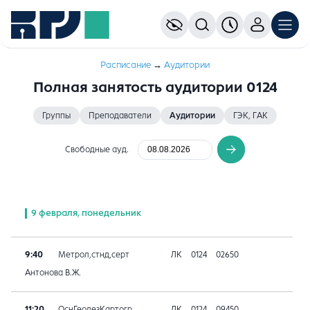
Расписание
→
Аудитории
Полная занятость аудитории 0124
Группы
Преподаватели
Аудитории
ГЭК, ГАК
Свободные ауд.
9 февраля, понедельник
9:40
Метрол,стнд,серт
ЛК
0124
02650
Антонова В.Ж.
11:20
ОснГеодезКартогр
ЛК
0124
09450