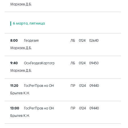
Мархаев Д.Б.
6 марта, пятница
8:00
Геодезия
ЛБ
0124
02640
Мархаев Д.Б.
9:40
ОснГеодезКартогр
ЛБ
0124
09450
Мархаев Д.Б.
11:20
ГосРегПрав на ОН
ПР
0124
09440
Брылев К.Н.
13:00
ГосРегПрав на ОН
ПР
0124
09440
Брылев К.Н.