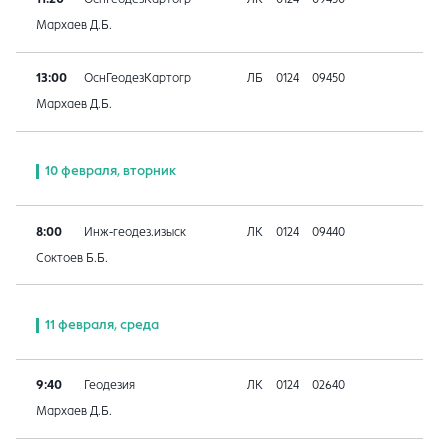
Мархаев Д.Б.
13:00
ОснГеодезКартогр
ЛБ
0124
09450
Мархаев Д.Б.
10 февраля, вторник
8:00
Инж-геодез.изыск
ЛК
0124
09440
Соктоев Б.Б.
11 февраля, среда
9:40
Геодезия
ЛК
0124
02640
Мархаев Д.Б.