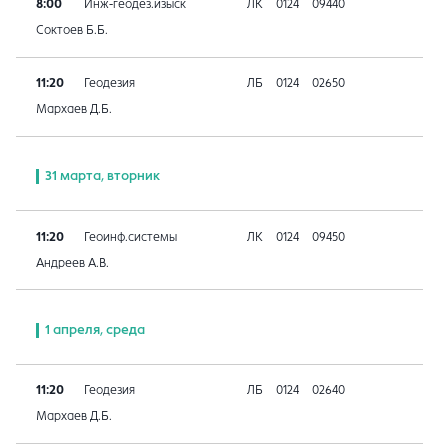
8:00
Инж-геодез.изыск
ЛК
0124
09440
Соктоев Б.Б.
11:20
Геодезия
ЛБ
0124
02650
Мархаев Д.Б.
31 марта, вторник
11:20
Геоинф.системы
ЛК
0124
09450
Андреев А.В.
1 апреля, среда
11:20
Геодезия
ЛБ
0124
02640
Мархаев Д.Б.