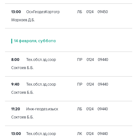
13:00
ОснГеодезКартогр
ЛБ
0124
09450
Мархаев Д.Б.
14 февраля, суббота
8:00
Тех.обсл.зд,соор
ПР
0124
09440
Соктоев Б.Б.
9:40
Тех.обсл.зд,соор
ПР
0124
09440
Соктоев Б.Б.
11:20
Инж-геодез.изыск
ЛБ
0124
09440
Соктоев Б.Б.
13:00
Тех.обсл.зд,соор
ЛК
0124
09440