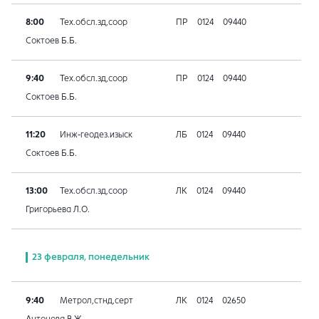
8:00
Тех.обсл.зд,соор
ПР
0124
09440
Соктоев Б.Б.
9:40
Тех.обсл.зд,соор
ПР
0124
09440
Соктоев Б.Б.
11:20
Инж-геодез.изыск
ЛБ
0124
09440
Соктоев Б.Б.
13:00
Тех.обсл.зд,соор
ЛК
0124
09440
Григорьева Л.О.
23 февраля, понедельник
9:40
Метрол,стнд,серт
ЛК
0124
02650
Антонова В.Ж.