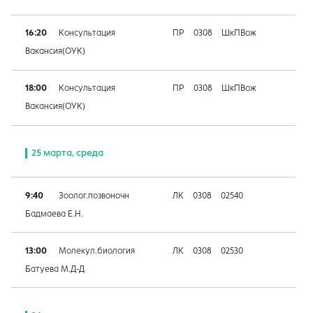
16:20
Консультация
ПР
0308
ШкПВож
Вакансия(ОУК)
18:00
Консультация
ПР
0308
ШкПВож
Вакансия(ОУК)
25 марта, среда
9:40
Зоолог.позвоночн
ЛК
0308
02540
Бадмаева Е.Н.
13:00
Молекул.биология
ЛК
0308
02530
Батуева М.Д-Д