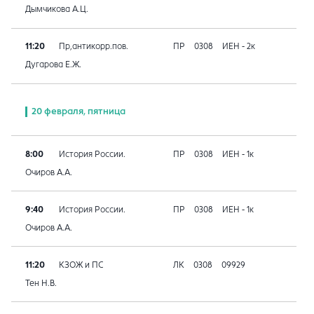
Дымчикова А.Ц.
11:20
Пр,антикорр.пов.
ПР
0308
ИЕН - 2к
Дугарова Е.Ж.
20 февраля, пятница
8:00
История России.
ПР
0308
ИЕН - 1к
Очиров А.А.
9:40
История России.
ПР
0308
ИЕН - 1к
Очиров А.А.
11:20
КЗОЖ и ПС
ЛК
0308
09929
Тен Н.В.