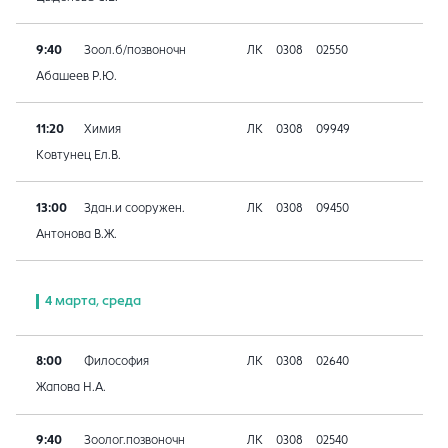
9:40
Зоол.б/позвоночн
ЛК
0308
02550
Абашеев Р.Ю.
11:20
Химия
ЛК
0308
09949
Ковтунец Ел.В.
13:00
Здан.и сооружен.
ЛК
0308
09450
Антонова В.Ж.
4 марта, среда
8:00
Философия
ЛК
0308
02640
Жапова Н.А.
9:40
Зоолог.позвоночн
ЛК
0308
02540