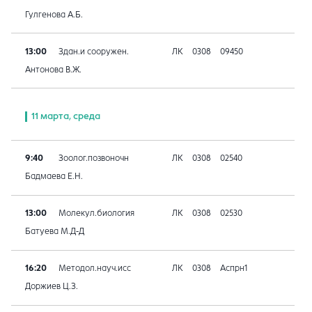
Гулгенова А.Б.
13:00
Здан.и сооружен.
ЛК
0308
09450
Антонова В.Ж.
11 марта, среда
9:40
Зоолог.позвоночн
ЛК
0308
02540
Бадмаева Е.Н.
13:00
Молекул.биология
ЛК
0308
02530
Батуева М.Д-Д
16:20
Методол.науч.исс
ЛК
0308
Аспрн1
Доржиев Ц.З.