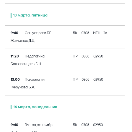
13 марта, пятница
9:40
Осн.уст.разв.БР
ЛК
0308
ИЕН - 2к
Жамьянов Д.Ц.
11:20
Педагогика
ПР
0308
02950
Банзаракцаев Б.Ц
13:00
Психология
ПР
0308
02950
Гунзунова Б.А.
16 марта, понедельник
9:40
Гистол,осн.эмбр.
ЛК
0308
02950