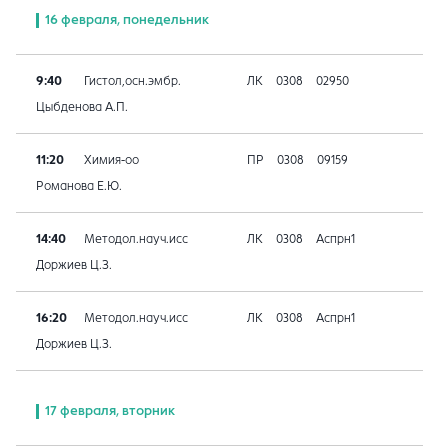
16 февраля, понедельник
9:40
Гистол,осн.эмбр.
ЛК
0308
02950
Цыбденова А.П.
11:20
Химия-оо
ПР
0308
09159
Романова Е.Ю.
14:40
Методол.науч.исс
ЛК
0308
Аспрн1
Доржиев Ц.З.
16:20
Методол.науч.исс
ЛК
0308
Аспрн1
Доржиев Ц.З.
17 февраля, вторник