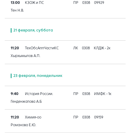
13:00
КЗОЖ и ПС
ПР
0308
09929
Тен Н.В.
21 февраля, суббота
11:20
ТехОбсАппЧастиКС
ЛК
0308
КЛДЖ - 2к
Хырхымылов А.П.
23 февраля, понедельник
9:40
История России.
ПР
0308
ИМФК - 1к
Генденжапова А.Б
11:20
Химия-оо
ПР
0308
09159
Романова Е.Ю.