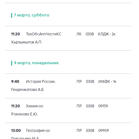
7 марта, суббота
11:20
ТехОбсАппЧастиКС
ЛК
0308
КЛДЖ - 2к
Хырхымылов А.П.
9 марта, понедельник
9:40
История России.
ПР
0308
ИМФК - 1к
Генденжапова А.Б
11:20
Химия-оо
ПР
0308
09159
Романова Е.Ю.
13:00
География-оо
ПР
0308
09959
Григорьева М.А.