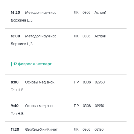
16:20
Методол.науч.исс
ЛК
0308
Аспрн1
Доржиев Ц.З.
18:00
Методол.науч.исс
ЛК
0308
Аспрн1
Доржиев Ц.З.
12 февраля, четверг
8:00
Основы мед.знан.
ПР
0308
02950
Тен Н.В.
9:40
Основы мед.знан.
ПР
0308
01950
Тен Н.В.
11:20
ФизХим-ХимКинет
ЛК
0308
02130