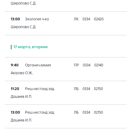
Ширапова С.Д.
13:00
Экология ч-ка
ЛК
0334
02420
Ширапова С.Д.
17 марта, вторник
9:40
Органич.химия
ПР
0334
02140
Аюрова О.Ж..
11:20
Реш.нестанд.зад.
ЛБ
0334
02150
Дашиев И.П.
13:00
Реш.нестанд.зад.
ЛБ
0334
02150
Дашиев И.П.