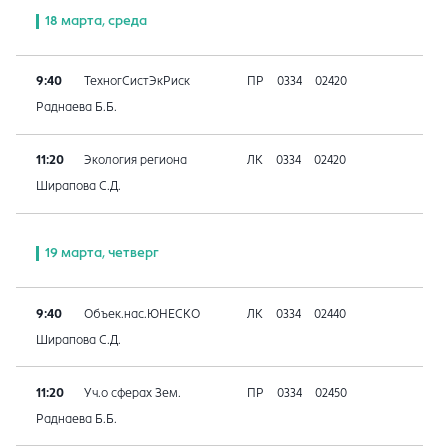
18 марта, среда
9:40
ТехногСистЭкРиск
ПР
0334
02420
Раднаева Б.Б.
11:20
Экология региона
ЛК
0334
02420
Ширапова С.Д.
19 марта, четверг
9:40
Объек.нас.ЮНЕСКО
ЛК
0334
02440
Ширапова С.Д.
11:20
Уч.о сферах Зем.
ПР
0334
02450
Раднаева Б.Б.