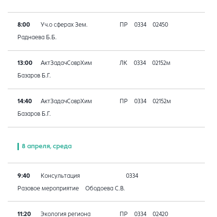
8:00
Уч.о сферах Зем.
ПР
0334
02450
Раднаева Б.Б.
13:00
АктЗадачСоврХим
ЛК
0334
02152м
Базаров Б.Г.
14:40
АктЗадачСоврХим
ПР
0334
02152м
Базаров Б.Г.
8 апреля, среда
9:40
Консультация
0334
Разовое мероприятие
Ободоева С.В.
11:20
Экология региона
ПР
0334
02420