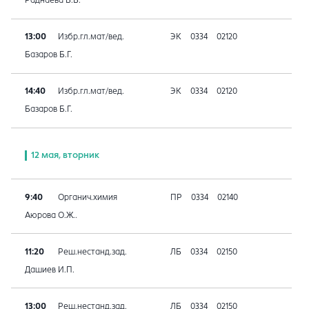
Раднаева Б.Б.
13:00
Избр.гл.мат/вед.
ЭК
0334
02120
Базаров Б.Г.
14:40
Избр.гл.мат/вед.
ЭК
0334
02120
Базаров Б.Г.
12 мая, вторник
9:40
Органич.химия
ПР
0334
02140
Аюрова О.Ж..
11:20
Реш.нестанд.зад.
ЛБ
0334
02150
Дашиев И.П.
13:00
Реш.нестанд.зад.
ЛБ
0334
02150