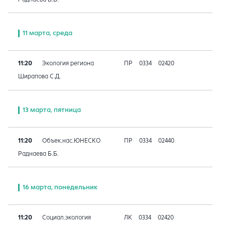
11 марта, среда
11:20
Экология региона
ПР
0334
02420
Ширапова С.Д.
13 марта, пятница
11:20
Объек.нас.ЮНЕСКО
ПР
0334
02440
Раднаева Б.Б.
16 марта, понедельник
11:20
Социал.экология
ЛК
0334
02420