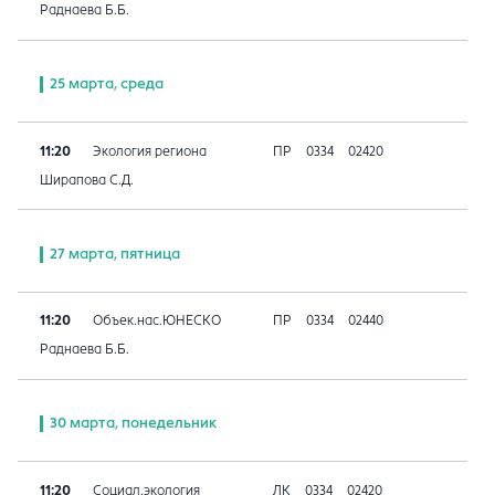
Раднаева Б.Б.
25 марта, среда
11:20
Экология региона
ПР
0334
02420
Ширапова С.Д.
27 марта, пятница
11:20
Объек.нас.ЮНЕСКО
ПР
0334
02440
Раднаева Б.Б.
30 марта, понедельник
11:20
Социал.экология
ЛК
0334
02420