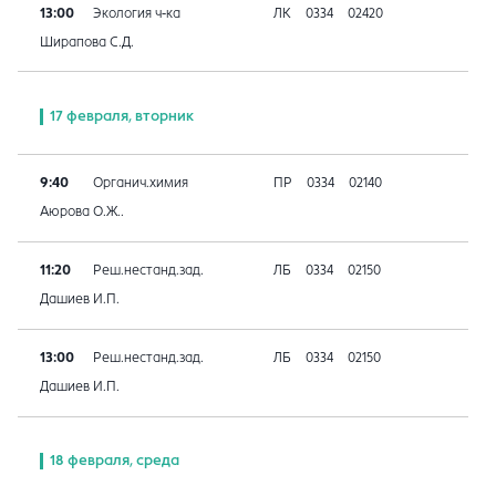
13:00
Экология ч-ка
ЛК
0334
02420
Ширапова С.Д.
17 февраля, вторник
9:40
Органич.химия
ПР
0334
02140
Аюрова О.Ж..
11:20
Реш.нестанд.зад.
ЛБ
0334
02150
Дашиев И.П.
13:00
Реш.нестанд.зад.
ЛБ
0334
02150
Дашиев И.П.
18 февраля, среда