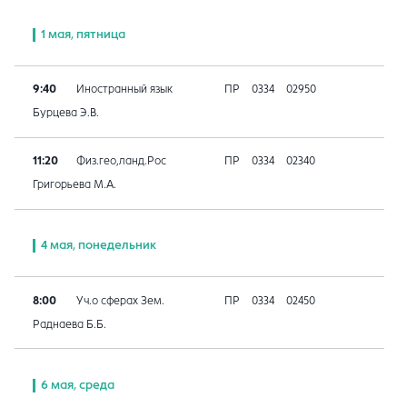
1 мая, пятница
9:40
Иностранный язык
ПР
0334
02950
Бурцева Э.В.
11:20
Физ.гео,ланд.Рос
ПР
0334
02340
Григорьева М.А.
4 мая, понедельник
8:00
Уч.о сферах Зем.
ПР
0334
02450
Раднаева Б.Б.
6 мая, среда