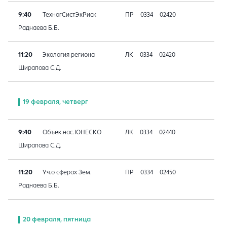
9:40
ТехногСистЭкРиск
ПР
0334
02420
Раднаева Б.Б.
11:20
Экология региона
ЛК
0334
02420
Ширапова С.Д.
19 февраля, четверг
9:40
Объек.нас.ЮНЕСКО
ЛК
0334
02440
Ширапова С.Д.
11:20
Уч.о сферах Зем.
ПР
0334
02450
Раднаева Б.Б.
20 февраля, пятница