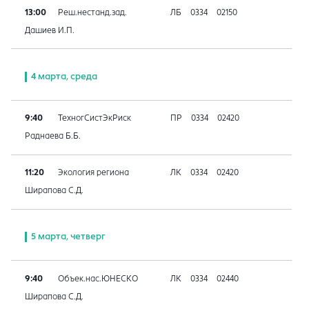
13:00
Реш.нестанд.зад.
ЛБ
0334
02150
Дашиев И.П.
4 марта, среда
9:40
ТехногСистЭкРиск
ПР
0334
02420
Раднаева Б.Б.
11:20
Экология региона
ЛК
0334
02420
Ширапова С.Д.
5 марта, четверг
9:40
Объек.нас.ЮНЕСКО
ЛК
0334
02440
Ширапова С.Д.