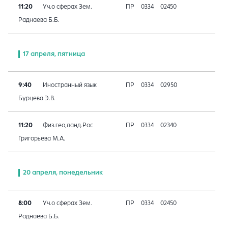
11:20
Уч.о сферах Зем.
ПР
0334
02450
Раднаева Б.Б.
17 апреля, пятница
9:40
Иностранный язык
ПР
0334
02950
Бурцева Э.В.
11:20
Физ.гео,ланд.Рос
ПР
0334
02340
Григорьева М.А.
20 апреля, понедельник
8:00
Уч.о сферах Зем.
ПР
0334
02450
Раднаева Б.Б.