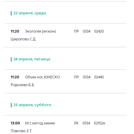
22 апреля, среда
11:20
Экология региона
ПР
0334
02420
Ширапова С.Д.
24 апреля, пятница
11:20
Объек.нас.ЮНЕСКО
ПР
0334
02440
Раднаева Б.Б.
25 апреля, суббота
13:00
Ист,метод.химии
ЛК
0334
02152м
Павлова Э.Т.