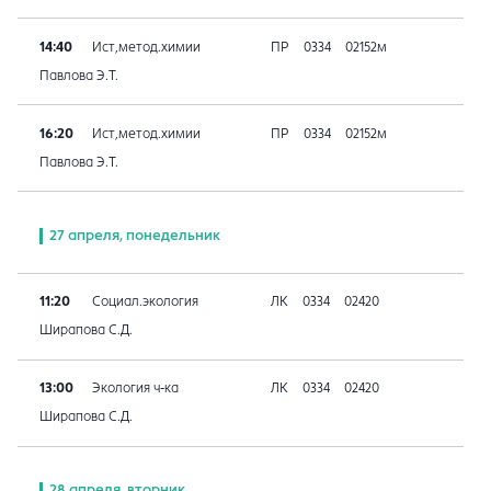
14:40
Ист,метод.химии
ПР
0334
02152м
Павлова Э.Т.
16:20
Ист,метод.химии
ПР
0334
02152м
Павлова Э.Т.
27 апреля, понедельник
11:20
Социал.экология
ЛК
0334
02420
Ширапова С.Д.
13:00
Экология ч-ка
ЛК
0334
02420
Ширапова С.Д.
28 апреля, вторник