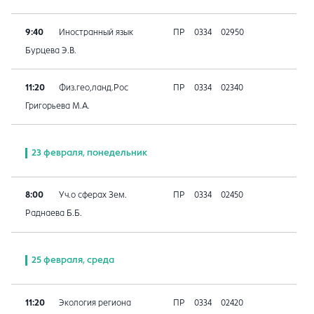
9:40
Иностранный язык
ПР
0334
02950
Бурцева Э.В.
11:20
Физ.гео,ланд.Рос
ПР
0334
02340
Григорьева М.А.
23 февраля, понедельник
8:00
Уч.о сферах Зем.
ПР
0334
02450
Раднаева Б.Б.
25 февраля, среда
11:20
Экология региона
ПР
0334
02420