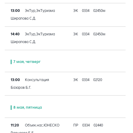
13:00
ЭкТур,ЭкТуризма
ЭК
0334
02450м
Ширапова С.Д.
14:40
ЭкТур,ЭкТуризма
ЭК
0334
02450м
Ширапова С.Д.
7 мая, четверг
13:00
Консультация
ЭК
0334
02120
Базаров Б.Г.
8 мая, пятница
11:20
Объек.нас.ЮНЕСКО
ПР
0334
02440