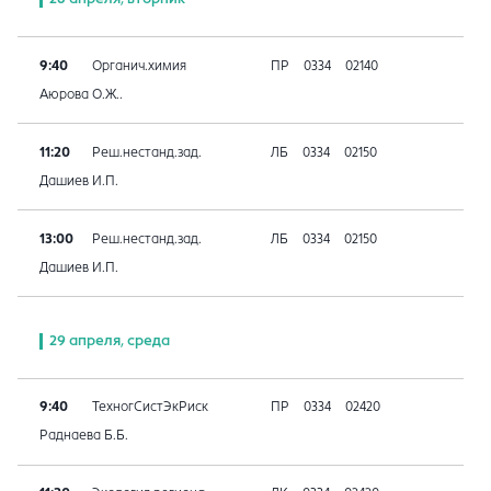
9:40
Органич.химия
ПР
0334
02140
Аюрова О.Ж..
11:20
Реш.нестанд.зад.
ЛБ
0334
02150
Дашиев И.П.
13:00
Реш.нестанд.зад.
ЛБ
0334
02150
Дашиев И.П.
29 апреля, среда
9:40
ТехногСистЭкРиск
ПР
0334
02420
Раднаева Б.Б.