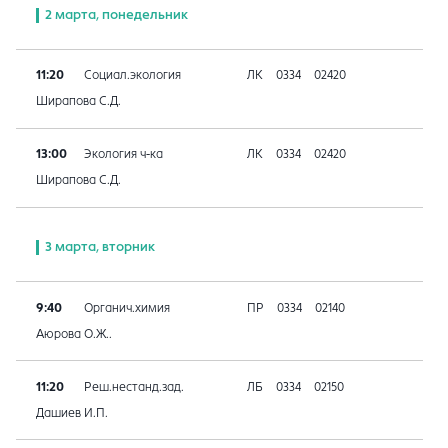
2 марта, понедельник
11:20
Социал.экология
ЛК
0334
02420
Ширапова С.Д.
13:00
Экология ч-ка
ЛК
0334
02420
Ширапова С.Д.
3 марта, вторник
9:40
Органич.химия
ПР
0334
02140
Аюрова О.Ж..
11:20
Реш.нестанд.зад.
ЛБ
0334
02150
Дашиев И.П.