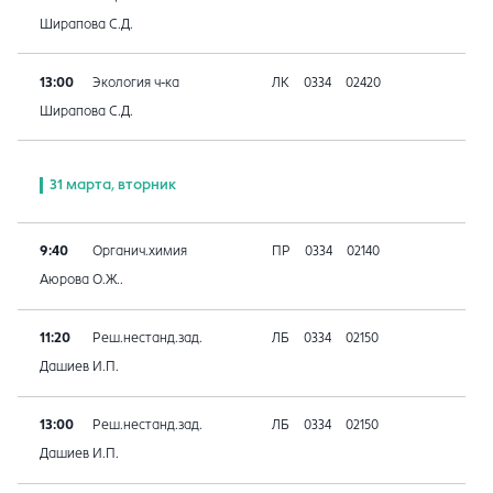
Ширапова С.Д.
13:00
Экология ч-ка
ЛК
0334
02420
Ширапова С.Д.
31 марта, вторник
9:40
Органич.химия
ПР
0334
02140
Аюрова О.Ж..
11:20
Реш.нестанд.зад.
ЛБ
0334
02150
Дашиев И.П.
13:00
Реш.нестанд.зад.
ЛБ
0334
02150
Дашиев И.П.