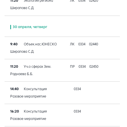
11:20
Экология региона
ЛК
0334
02420
Ширапова С.Д.
30 апреля, четверг
9:40
Объек.нас.ЮНЕСКО
ЛК
0334
02440
Ширапова С.Д.
11:20
Уч.о сферах Зем.
ПР
0334
02450
Раднаева Б.Б.
14:40
Консультация
0334
Разовое мероприятие
16:20
Консультация
0334
Разовое мероприятие