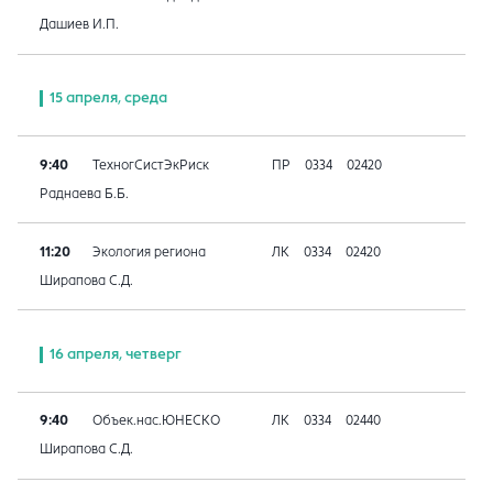
Дашиев И.П.
15 апреля, среда
9:40
ТехногСистЭкРиск
ПР
0334
02420
Раднаева Б.Б.
11:20
Экология региона
ЛК
0334
02420
Ширапова С.Д.
16 апреля, четверг
9:40
Объек.нас.ЮНЕСКО
ЛК
0334
02440
Ширапова С.Д.