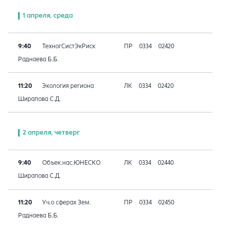
1 апреля, среда
9:40
ТехногСистЭкРиск
ПР
0334
02420
Раднаева Б.Б.
11:20
Экология региона
ЛК
0334
02420
Ширапова С.Д.
2 апреля, четверг
9:40
Объек.нас.ЮНЕСКО
ЛК
0334
02440
Ширапова С.Д.
11:20
Уч.о сферах Зем.
ПР
0334
02450
Раднаева Б.Б.