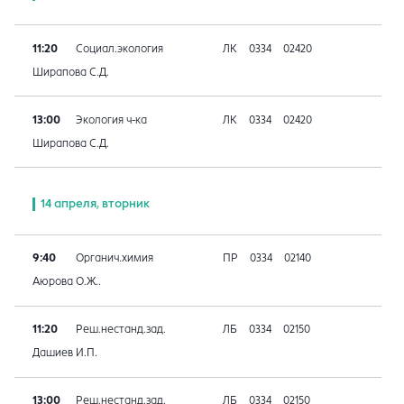
11:20
Социал.экология
ЛК
0334
02420
Ширапова С.Д.
13:00
Экология ч-ка
ЛК
0334
02420
Ширапова С.Д.
14 апреля, вторник
9:40
Органич.химия
ПР
0334
02140
Аюрова О.Ж..
11:20
Реш.нестанд.зад.
ЛБ
0334
02150
Дашиев И.П.
13:00
Реш.нестанд.зад.
ЛБ
0334
02150