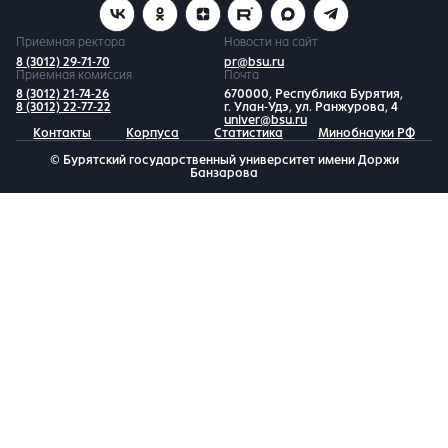
Приемная ректора
Новости на сайт
8 (3012) 29-71-70
pr@bsu.ru
Приемная комиссия
Почта
8 (3012) 21-74-26
670000, Республика Бурятия,
8 (3012) 22-77-22
г. Улан-Удэ, ул. Ранжурова, 4
univer@bsu.ru
Контакты
Корпуса
Статистика
Минобнауки РФ
© Бурятский государственный университет имени Доржи
Банзарова