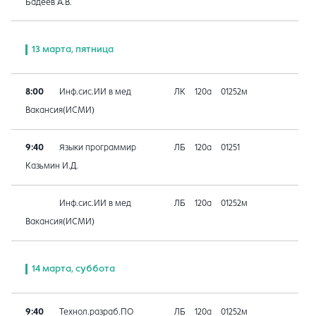
Бадеев А.В.
13 марта, пятница
8:00
Инф.сис.ИИ в мед
ЛК
120а
01252м
Вакансия(ИСМИ)
9:40
Языки программир
ЛБ
120а
01251
Казьмин И.Д.
Инф.сис.ИИ в мед
ЛБ
120а
01252м
Вакансия(ИСМИ)
14 марта, суббота
9:40
Технол.разраб.ПО
ЛБ
120а
01252м