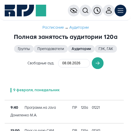
Расписание
→
Аудитории
Полная занятость аудитории 120а
Группы
Преподаватели
Аудитории
ГЭК, ГАК
Свободные ауд.
9 февраля, понедельник
9:40
Программ.на Java
ПР
120а
01221
Дониленко М.А.
13:00
Прог.ср.разр.СИИ
ПР
120а
01242