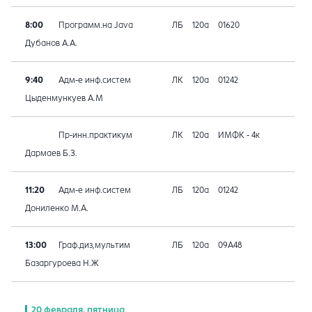
8:00
Программ.на Java
ЛБ
120а
01620
Дубанов А.А.
9:40
Адм-е инф.систем
ЛК
120а
01242
Цыденмункуев А.М
Пр-инн.практикум
ЛК
120а
ИМФК - 4к
Дармаев Б.З.
11:20
Адм-е инф.систем
ЛБ
120а
01242
Дониленко М.А.
13:00
Граф.диз,мультим
ЛБ
120а
09A48
Базаргуроева Н.Ж
20 февраля, пятница