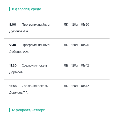
11 февраля, среда
8:00
Программ.на Java
ЛК
120а
01620
Дубанов А.А.
9:40
Программ.на Java
ЛБ
120а
01620
Дубанов А.А.
11:20
Сов.прикл.пакеты
ЛБ
120а
01642
Дармаев Т.Г.
13:00
Сов.прикл.пакеты
ЛБ
120а
01642
Дармаев Т.Г.
12 февраля, четверг