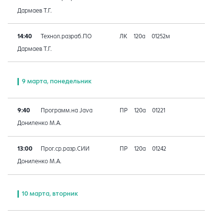
Дармаев Т.Г.
14:40
Технол.разраб.ПО
ЛК
120а
01252м
Дармаев Т.Г.
9 марта, понедельник
9:40
Программ.на Java
ПР
120а
01221
Дониленко М.А.
13:00
Прог.ср.разр.СИИ
ПР
120а
01242
Дониленко М.А.
10 марта, вторник