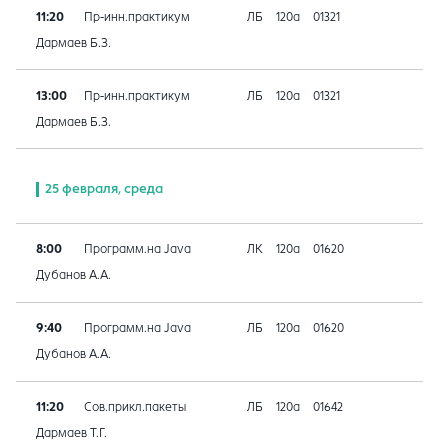
11:20
Пр-инн.практикум
ЛБ
120а
01321
Дармаев Б.З.
13:00
Пр-инн.практикум
ЛБ
120а
01321
Дармаев Б.З.
25 февраля, среда
8:00
Программ.на Java
ЛК
120а
01620
Дубанов А.А.
9:40
Программ.на Java
ЛБ
120а
01620
Дубанов А.А.
11:20
Сов.прикл.пакеты
ЛБ
120а
01642
Дармаев Т.Г.