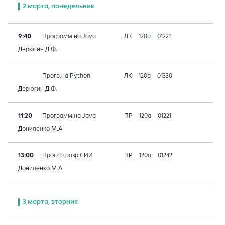
2 марта, понедельник
9:40
Программ.на Java
ЛК
120а
01221
Дерюгин Д.Ф.
Прогр.на Python
ЛК
120а
01330
Дерюгин Д.Ф.
11:20
Программ.на Java
ПР
120а
01221
Дониленко М.А.
13:00
Прог.ср.разр.СИИ
ПР
120а
01242
Дониленко М.А.
3 марта, вторник