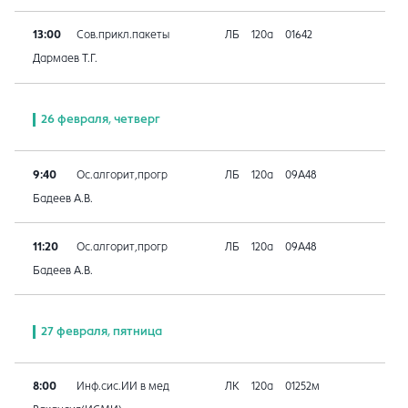
13:00
Сов.прикл.пакеты
ЛБ
120а
01642
Дармаев Т.Г.
26 февраля, четверг
9:40
Ос.алгорит,прогр
ЛБ
120а
09A48
Бадеев А.В.
11:20
Ос.алгорит,прогр
ЛБ
120а
09A48
Бадеев А.В.
27 февраля, пятница
8:00
Инф.сис.ИИ в мед
ЛК
120а
01252м