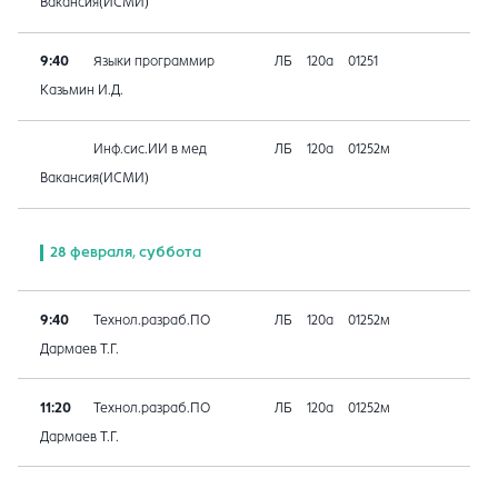
Вакансия(ИСМИ)
9:40
Языки программир
ЛБ
120а
01251
Казьмин И.Д.
Инф.сис.ИИ в мед
ЛБ
120а
01252м
Вакансия(ИСМИ)
28 февраля, суббота
9:40
Технол.разраб.ПО
ЛБ
120а
01252м
Дармаев Т.Г.
11:20
Технол.разраб.ПО
ЛБ
120а
01252м
Дармаев Т.Г.