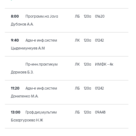
8:00
Программ.на Java
ЛБ
120а
01620
Дубанов А.А.
9:40
Адм-е инф.систем
ЛК
120а
01242
Цыденмункуев А.М
Пр-инн.практикум
ЛК
120а
ИМФК - 4к
Дармаев Б.З.
11:20
Адм-е инф.систем
ЛБ
120а
01242
Дониленко М.А.
13:00
Граф.диз,мультим
ЛБ
120а
09A48
Базаргуроева Н.Ж