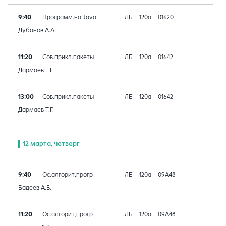
9:40
Программ.на Java
ЛБ
120а
01620
Дубанов А.А.
11:20
Сов.прикл.пакеты
ЛБ
120а
01642
Дармаев Т.Г.
13:00
Сов.прикл.пакеты
ЛБ
120а
01642
Дармаев Т.Г.
12 марта, четверг
9:40
Ос.алгорит,прогр
ЛБ
120а
09A48
Бадеев А.В.
11:20
Ос.алгорит,прогр
ЛБ
120а
09A48