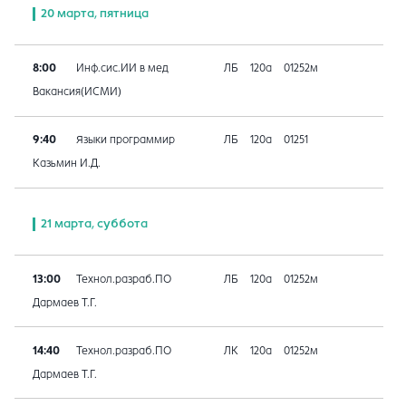
20 марта, пятница
8:00
Инф.сис.ИИ в мед
ЛБ
120а
01252м
Вакансия(ИСМИ)
9:40
Языки программир
ЛБ
120а
01251
Казьмин И.Д.
21 марта, суббота
13:00
Технол.разраб.ПО
ЛБ
120а
01252м
Дармаев Т.Г.
14:40
Технол.разраб.ПО
ЛК
120а
01252м
Дармаев Т.Г.