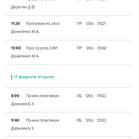
Дерюгин Д.Ф.
11:20
Программ.на Java
ПР
120а
01221
Дониленко М.А.
13:00
Прог.ср.разр.СИИ
ПР
120а
01242
Дониленко М.А.
17 февраля, вторник
8:00
Пр-инн.практикум
ЛБ
120а
01322
Дармаев Б.З.
9:40
Пр-инн.практикум
ЛБ
120а
01322
Дармаев Б.З.