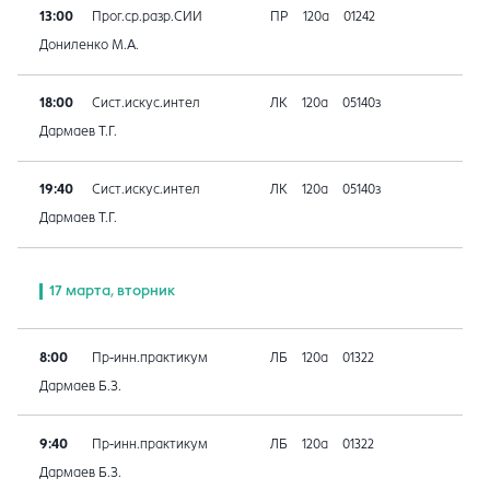
13:00
Прог.ср.разр.СИИ
ПР
120а
01242
Дониленко М.А.
18:00
Сист.искус.интел
ЛК
120а
05140з
Дармаев Т.Г.
19:40
Сист.искус.интел
ЛК
120а
05140з
Дармаев Т.Г.
17 марта, вторник
8:00
Пр-инн.практикум
ЛБ
120а
01322
Дармаев Б.З.
9:40
Пр-инн.практикум
ЛБ
120а
01322
Дармаев Б.З.