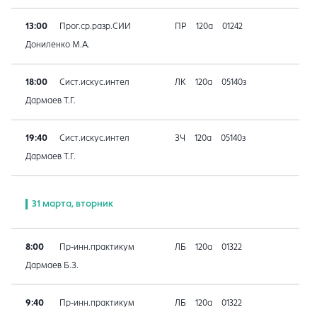
13:00
Прог.ср.разр.СИИ
ПР
120а
01242
Дониленко М.А.
18:00
Сист.искус.интел
ЛК
120а
05140з
Дармаев Т.Г.
19:40
Сист.искус.интел
ЗЧ
120а
05140з
Дармаев Т.Г.
31 марта, вторник
8:00
Пр-инн.практикум
ЛБ
120а
01322
Дармаев Б.З.
9:40
Пр-инн.практикум
ЛБ
120а
01322