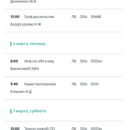
Дониленко М.А.
13:00
Граф.диз,мультим
ЛБ
120а
09A48
Базаргуроева Н.Ж
6 марта, пятница
8:00
Инф.сис.ИИ в мед
ЛБ
120а
01252м
Вакансия(ИСМИ)
9:40
Языки программир
ЛБ
120а
01251
Казьмин И.Д.
7 марта, суббота
13:00
Технол.разраб.ПО
ЛБ
120а
01252м