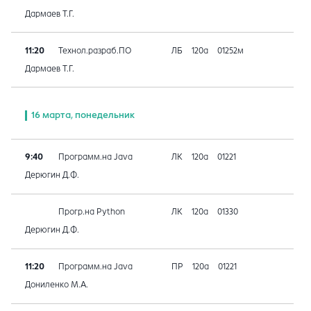
Дармаев Т.Г.
11:20
Технол.разраб.ПО
ЛБ
120а
01252м
Дармаев Т.Г.
16 марта, понедельник
9:40
Программ.на Java
ЛК
120а
01221
Дерюгин Д.Ф.
Прогр.на Python
ЛК
120а
01330
Дерюгин Д.Ф.
11:20
Программ.на Java
ПР
120а
01221
Дониленко М.А.