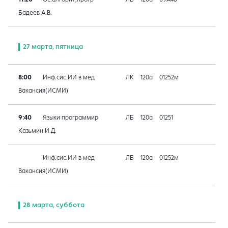
Бадеев А.В.
27 марта, пятница
8:00
Инф.сис.ИИ в мед
ЛК
120а
01252м
Вакансия(ИСМИ)
9:40
Языки программир
ЛБ
120а
01251
Казьмин И.Д.
Инф.сис.ИИ в мед
ЛБ
120а
01252м
Вакансия(ИСМИ)
28 марта, суббота