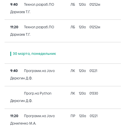
9:40
Технол.разраб.ПО
ЛБ
120а
01252м
Дармаев Т.Г.
11:20
Технол.разраб.ПО
ЛБ
120а
01252м
Дармаев Т.Г.
30 марта, понедельник
9:40
Программ.на Java
ЛК
120а
01221
Дерюгин Д.Ф.
Прогр.на Python
ЛК
120а
01330
Дерюгин Д.Ф.
11:20
Программ.на Java
ПР
120а
01221
Дониленко М.А.