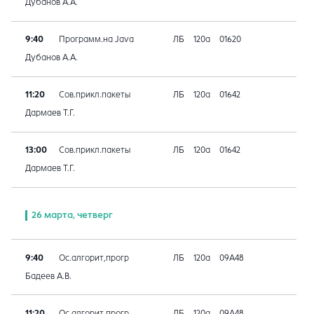
Дубанов А.А.
9:40
Программ.на Java
ЛБ
120а
01620
Дубанов А.А.
11:20
Сов.прикл.пакеты
ЛБ
120а
01642
Дармаев Т.Г.
13:00
Сов.прикл.пакеты
ЛБ
120а
01642
Дармаев Т.Г.
26 марта, четверг
9:40
Ос.алгорит,прогр
ЛБ
120а
09A48
Бадеев А.В.
11:20
Ос.алгорит,прогр
ЛБ
120а
09A48