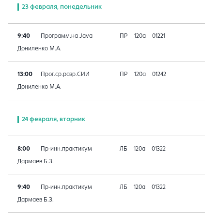
23 февраля, понедельник
9:40
Программ.на Java
ПР
120а
01221
Дониленко М.А.
13:00
Прог.ср.разр.СИИ
ПР
120а
01242
Дониленко М.А.
24 февраля, вторник
8:00
Пр-инн.практикум
ЛБ
120а
01322
Дармаев Б.З.
9:40
Пр-инн.практикум
ЛБ
120а
01322
Дармаев Б.З.