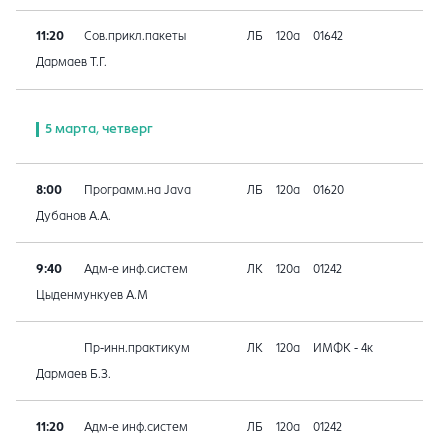
11:20
Сов.прикл.пакеты
ЛБ
120а
01642
Дармаев Т.Г.
5 марта, четверг
8:00
Программ.на Java
ЛБ
120а
01620
Дубанов А.А.
9:40
Адм-е инф.систем
ЛК
120а
01242
Цыденмункуев А.М
Пр-инн.практикум
ЛК
120а
ИМФК - 4к
Дармаев Б.З.
11:20
Адм-е инф.систем
ЛБ
120а
01242