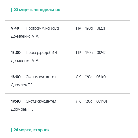
23 марта, понедельник
9:40
Программ.на Java
ПР
120а
01221
Дониленко М.А.
13:00
Прог.ср.разр.СИИ
ПР
120а
01242
Дониленко М.А.
18:00
Сист.искус.интел
ЛК
120а
05140з
Дармаев Т.Г.
19:40
Сист.искус.интел
ЛК
120а
05140з
Дармаев Т.Г.
24 марта, вторник