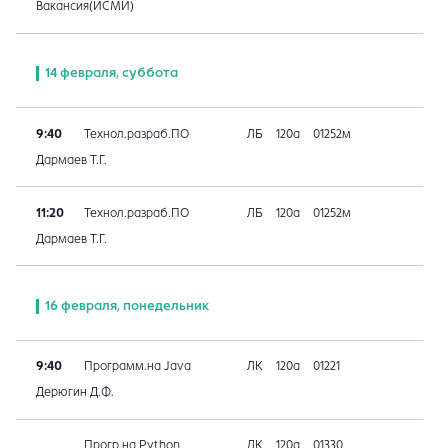
Вакансия(ИСМИ)
14 февраля, суббота
9:40
Технол.разраб.ПО
ЛБ
120а
01252м
Дармаев Т.Г.
11:20
Технол.разраб.ПО
ЛБ
120а
01252м
Дармаев Т.Г.
16 февраля, понедельник
9:40
Программ.на Java
ЛК
120а
01221
Дерюгин Д.Ф.
Прогр.на Python
ЛК
120а
01330