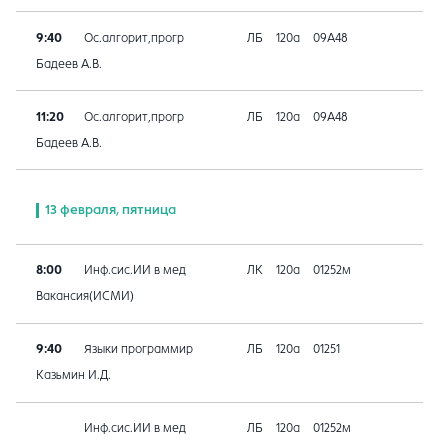
9:40
Ос.алгорит,прогр
ЛБ
120а
09A48
Бадеев А.В.
11:20
Ос.алгорит,прогр
ЛБ
120а
09A48
Бадеев А.В.
13 февраля, пятница
8:00
Инф.сис.ИИ в мед
ЛК
120а
01252м
Вакансия(ИСМИ)
9:40
Языки программир
ЛБ
120а
01251
Казьмин И.Д.
Инф.сис.ИИ в мед
ЛБ
120а
01252м