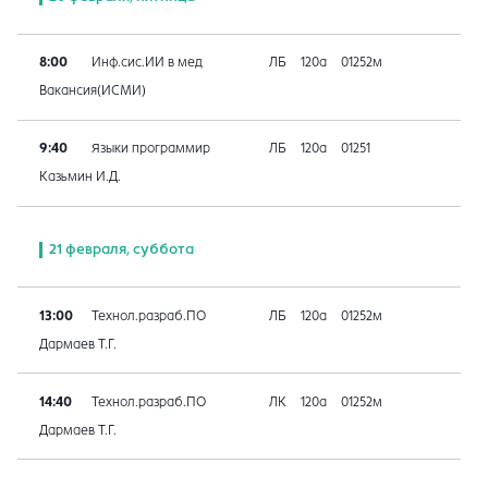
8:00
Инф.сис.ИИ в мед
ЛБ
120а
01252м
Вакансия(ИСМИ)
9:40
Языки программир
ЛБ
120а
01251
Казьмин И.Д.
21 февраля, суббота
13:00
Технол.разраб.ПО
ЛБ
120а
01252м
Дармаев Т.Г.
14:40
Технол.разраб.ПО
ЛК
120а
01252м
Дармаев Т.Г.