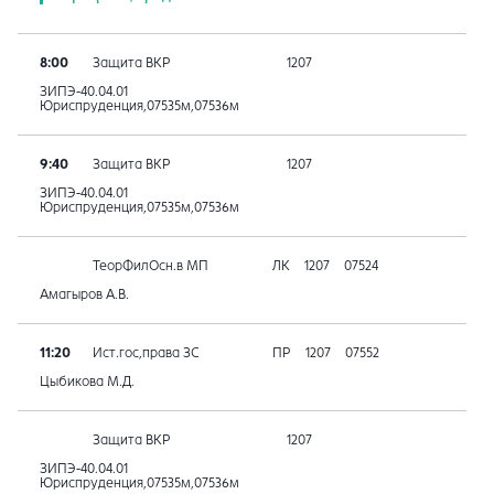
8:00
Защита ВКР
1207
ЗИПЭ-40.04.01
Юриспруденция,07535м,07536м
9:40
Защита ВКР
1207
ЗИПЭ-40.04.01
Юриспруденция,07535м,07536м
ТеорФилОсн.в МП
ЛК
1207
07524
Амагыров А.В.
11:20
Ист.гос,права ЗС
ПР
1207
07552
Цыбикова М.Д.
Защита ВКР
1207
ЗИПЭ-40.04.01
Юриспруденция,07535м,07536м