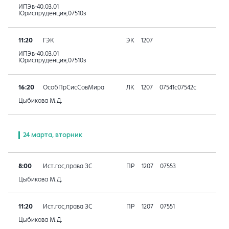
ИПЭв-40.03.01
Юриспруденция,07510з
11:20
ГЭК
ЭК
1207
ИПЭв-40.03.01
Юриспруденция,07510з
16:20
ОсобПрСисСовМира
ЛК
1207
07541с07542с
Цыбикова М.Д.
24 марта, вторник
8:00
Ист.гос,права ЗС
ПР
1207
07553
Цыбикова М.Д.
11:20
Ист.гос,права ЗС
ПР
1207
07551
Цыбикова М.Д.