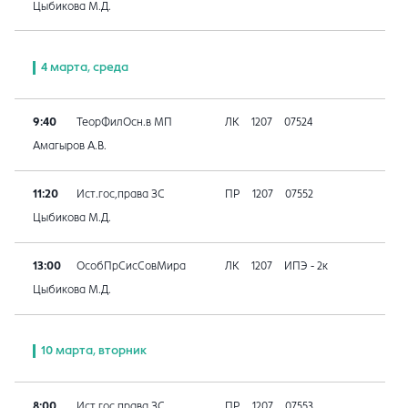
Цыбикова М.Д.
4 марта, среда
9:40
ТеорФилОсн.в МП
ЛК
1207
07524
Амагыров А.В.
11:20
Ист.гос,права ЗС
ПР
1207
07552
Цыбикова М.Д.
13:00
ОсобПрСисСовМира
ЛК
1207
ИПЭ - 2к
Цыбикова М.Д.
10 марта, вторник
8:00
Ист.гос,права ЗС
ПР
1207
07553