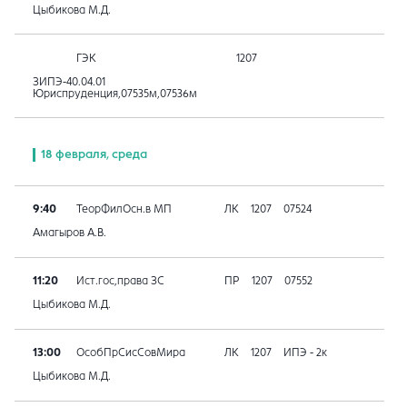
Цыбикова М.Д.
ГЭК
1207
ЗИПЭ-40.04.01
Юриспруденция,07535м,07536м
18 февраля, среда
9:40
ТеорФилОсн.в МП
ЛК
1207
07524
Амагыров А.В.
11:20
Ист.гос,права ЗС
ПР
1207
07552
Цыбикова М.Д.
13:00
ОсобПрСисСовМира
ЛК
1207
ИПЭ - 2к
Цыбикова М.Д.