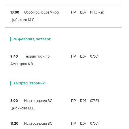
13:00
ОсобПрСисСовМира
ПР
1207
ИПЭ - 2к
Цыбикова М.Д.
26 февраля, четверг
9:40
Теория гос.и пр.
ПР
1207
07551
Амагыров А.В.
3 марта, вторник
8:00
Ист.гос,права ЗС
ПР
1207
07553
Цыбикова М.Д.
11:20
Ист.гос,права ЗС
ПР
1207
07551