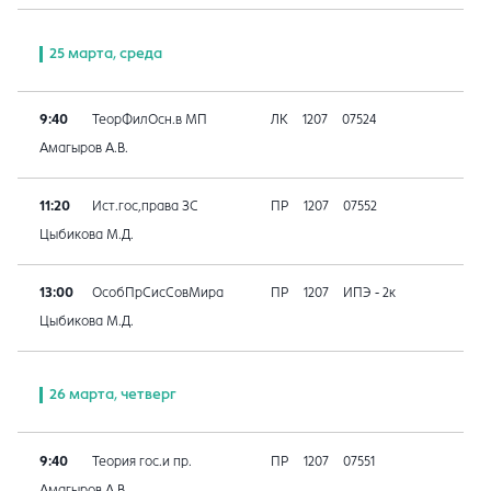
25 марта, среда
9:40
ТеорФилОсн.в МП
ЛК
1207
07524
Амагыров А.В.
11:20
Ист.гос,права ЗС
ПР
1207
07552
Цыбикова М.Д.
13:00
ОсобПрСисСовМира
ПР
1207
ИПЭ - 2к
Цыбикова М.Д.
26 марта, четверг
9:40
Теория гос.и пр.
ПР
1207
07551
Амагыров А.В.