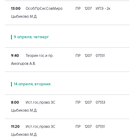
13:00
ОсобПрСисСовМира
ПР
1207
ИПЭ - 2к
Цыбикова М.Д.
9 апреля, четверг
9:40
Теория гос.и пр.
ПР
1207
07551
Амагыров А.В.
14 апреля, вторник
8:00
Ист.гос,права ЗС
ПР
1207
07553
Цыбикова М.Д.
11:20
Ист.гос,права ЗС
ПР
1207
07551
Цыбикова М.Д.