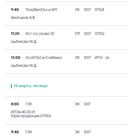
9:40
ТеорФилОсн.в МП
ЛК
1207
07524
Амагыров А.В.
11:20
Ист.гос,права ЗС
ПР
1207
07552
Цыбикова М.Д.
13:00
ОсобПрСисСовМира
ЛК
1207
ИПЭ - 2к
Цыбикова М.Д.
19 марта, четверг
8:00
ГЭК
ЭК
1207
ИПЭв-40.03.01
Юриспруденция,07510з
9:40
ГЭК
ЭК
1207