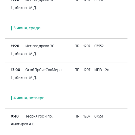
Цыбикова М.Д.
3 июня, среда
11:20
Ист.гос,права ЗС
ПР
1207
07552
Цыбикова М.Д.
13:00
ОсобПрСисСовМира
ПР
1207
ИПЭ - 2к
Цыбикова М.Д.
4 июня, четверг
9:40
Теория гос.и пр.
ПР
1207
07551
Амагыров А.В.