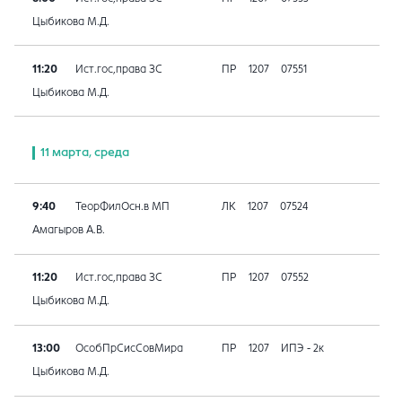
Цыбикова М.Д.
11:20
Ист.гос,права ЗС
ПР
1207
07551
Цыбикова М.Д.
11 марта, среда
9:40
ТеорФилОсн.в МП
ЛК
1207
07524
Амагыров А.В.
11:20
Ист.гос,права ЗС
ПР
1207
07552
Цыбикова М.Д.
13:00
ОсобПрСисСовМира
ПР
1207
ИПЭ - 2к
Цыбикова М.Д.