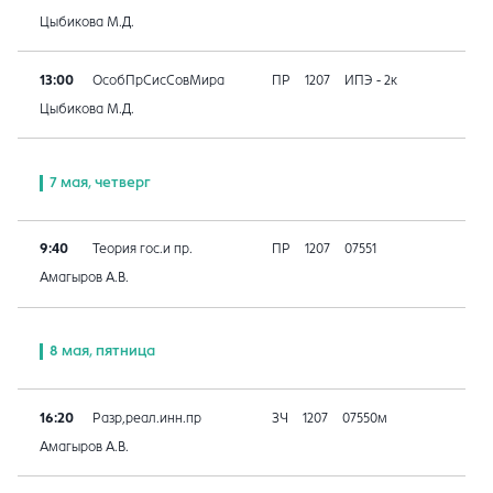
Цыбикова М.Д.
13:00
ОсобПрСисСовМира
ПР
1207
ИПЭ - 2к
Цыбикова М.Д.
7 мая, четверг
9:40
Теория гос.и пр.
ПР
1207
07551
Амагыров А.В.
8 мая, пятница
16:20
Разр,реал.инн.пр
ЗЧ
1207
07550м
Амагыров А.В.