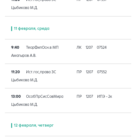
Цыбикова М.Д.
11 февраля, среда
9:40
ТеорФилОсн.в МП
ЛК
1207
07524
Амагыров А.В.
11:20
Ист.гос,права ЗС
ПР
1207
07552
Цыбикова М.Д.
13:00
ОсобПрСисСовМира
ПР
1207
ИПЭ - 2к
Цыбикова М.Д.
12 февраля, четверг