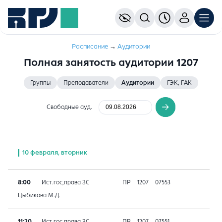
Расписание
→
Аудитории
Полная занятость аудитории 1207
Группы
Преподаватели
Аудитории
ГЭК, ГАК
Свободные ауд.
10 февраля, вторник
8:00
Ист.гос,права ЗС
ПР
1207
07553
Цыбикова М.Д.
11:20
Ист.гос,права ЗС
ПР
1207
07551