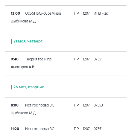
13:00
ОсобПрСисСовМира
ПР
1207
ИПЭ - 2к
Цыбикова М.Д.
21 мая, четверг
9:40
Теория гос.и пр.
ПР
1207
07551
Амагыров А.В.
26 мая, вторник
8:00
Ист.гос,права ЗС
ПР
1207
07553
Цыбикова М.Д.
11:20
Ист.гос,права ЗС
ПР
1207
07551