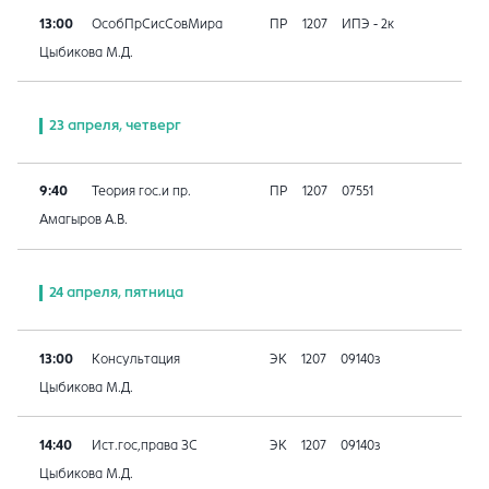
13:00
ОсобПрСисСовМира
ПР
1207
ИПЭ - 2к
Цыбикова М.Д.
23 апреля, четверг
9:40
Теория гос.и пр.
ПР
1207
07551
Амагыров А.В.
24 апреля, пятница
13:00
Консультация
ЭК
1207
09140з
Цыбикова М.Д.
14:40
Ист.гос,права ЗС
ЭК
1207
09140з
Цыбикова М.Д.