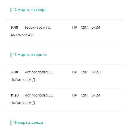
12 марта, четверг
9:40
Теория гос.и пр.
ПР
1207
07551
Амагыров А.В.
17 марта, вторник
8:00
Ист.гос,права ЗС
ПР
1207
07553
Цыбикова М.Д.
11:20
Ист.гос,права ЗС
ПР
1207
07551
Цыбикова М.Д.
18 марта, среда