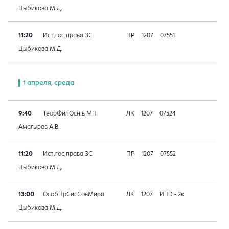
Цыбикова М.Д.
11:20
Ист.гос,права ЗС
ПР
1207
07551
Цыбикова М.Д.
1 апреля, среда
9:40
ТеорФилОсн.в МП
ЛК
1207
07524
Амагыров А.В.
11:20
Ист.гос,права ЗС
ПР
1207
07552
Цыбикова М.Д.
13:00
ОсобПрСисСовМира
ЛК
1207
ИПЭ - 2к
Цыбикова М.Д.