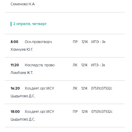
Семенова Н.А.
2 апреля, четверг
8:00
Осн.правотворч.
ПР
1214
ИПЭ - 3к
Хамнуев Ю.Г.
11:20
Наследств. право
ЛК
1214
ИПЭ - 3к
Ламбаев Ж.Т.
16:20
Хоз.деят.орг.МСУ
ЛК
1214
07531с07532с
Цыдыпова Д.С.
18:00
Хоз.деят.орг.МСУ
ПР
1214
07531с07532с
Цыдыпова Д.С.