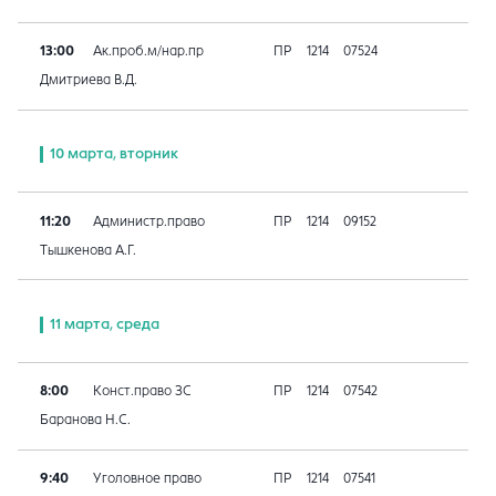
13:00
Ак.проб.м/нар.пр
ПР
1214
07524
Дмитриева В.Д.
10 марта, вторник
11:20
Администр.право
ПР
1214
09152
Тышкенова А.Г.
11 марта, среда
8:00
Конст.право ЗС
ПР
1214
07542
Баранова Н.С.
9:40
Уголовное право
ПР
1214
07541