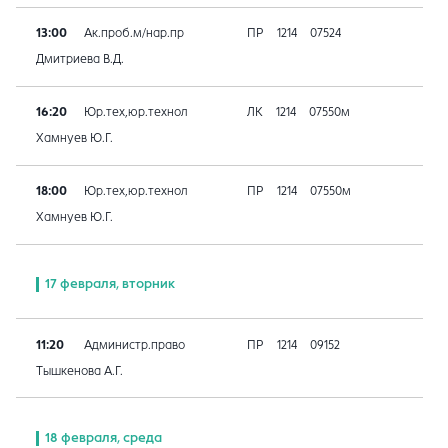
13:00
Ак.проб.м/нар.пр
ПР
1214
07524
Дмитриева В.Д.
16:20
Юр.тех,юр.технол
ЛК
1214
07550м
Хамнуев Ю.Г.
18:00
Юр.тех,юр.технол
ПР
1214
07550м
Хамнуев Ю.Г.
17 февраля, вторник
11:20
Администр.право
ПР
1214
09152
Тышкенова А.Г.
18 февраля, среда