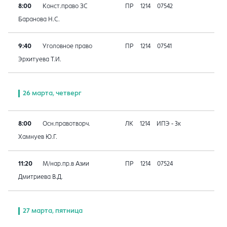
8:00
Конст.право ЗС
ПР
1214
07542
Баранова Н.С.
9:40
Уголовное право
ПР
1214
07541
Эрхитуева Т.И.
26 марта, четверг
8:00
Осн.правотворч.
ЛК
1214
ИПЭ - 3к
Хамнуев Ю.Г.
11:20
М/нар.пр.в Азии
ПР
1214
07524
Дмитриева В.Д.
27 марта, пятница