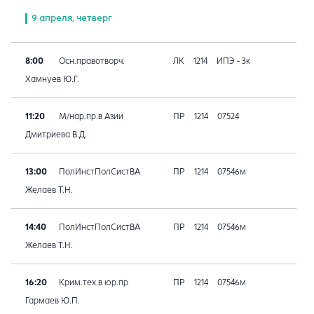
9 апреля, четверг
8:00
Осн.правотворч.
ЛК
1214
ИПЭ - 3к
Хамнуев Ю.Г.
11:20
М/нар.пр.в Азии
ПР
1214
07524
Дмитриева В.Д.
13:00
ПолИнстПолСистВА
ПР
1214
07546м
Желаев Т.Н.
14:40
ПолИнстПолСистВА
ПР
1214
07546м
Желаев Т.Н.
16:20
Крим.тех.в юр.пр
ПР
1214
07546м
Гармаев Ю.П.