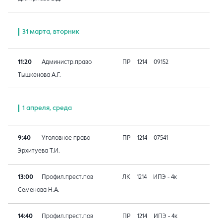
31 марта, вторник
11:20
Администр.право
ПР
1214
09152
Тышкенова А.Г.
1 апреля, среда
9:40
Уголовное право
ПР
1214
07541
Эрхитуева Т.И.
13:00
Профил.прест.пов
ЛК
1214
ИПЭ - 4к
Семенова Н.А.
14:40
Профил.прест.пов
ПР
1214
ИПЭ - 4к