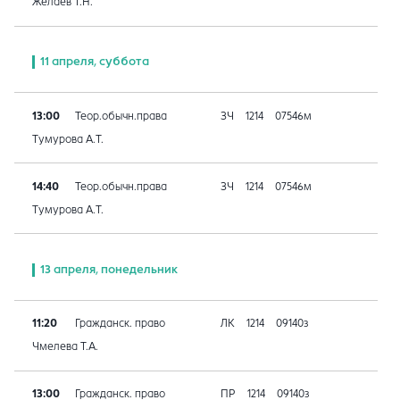
Желаев Т.Н.
11 апреля, суббота
13:00
Теор.обычн.права
ЗЧ
1214
07546м
Тумурова А.Т.
14:40
Теор.обычн.права
ЗЧ
1214
07546м
Тумурова А.Т.
13 апреля, понедельник
11:20
Гражданск. право
ЛК
1214
09140з
Чмелева Т.А.
13:00
Гражданск. право
ПР
1214
09140з