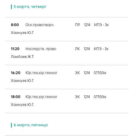
5 марта, четверг
8:00
Осн.правотворч.
ПР
1214
ИПЭ - 3к
Хамнуев Ю.Г.
11:20
Наследств. право
ЛК
1214
ИПЭ - 3к
Ламбаев Ж.Т.
16:20
Юр.тех,юр.технол
ЭК
1214
07550м
Хамнуев Ю.Г.
18:00
Юр.тех,юр.технол
ЭК
1214
07550м
Хамнуев Ю.Г.
6 марта, пятница