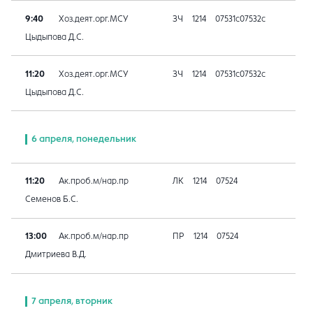
9:40
Хоз.деят.орг.МСУ
ЗЧ
1214
07531с07532с
Цыдыпова Д.С.
11:20
Хоз.деят.орг.МСУ
ЗЧ
1214
07531с07532с
Цыдыпова Д.С.
6 апреля, понедельник
11:20
Ак.проб.м/нар.пр
ЛК
1214
07524
Семенов Б.С.
13:00
Ак.проб.м/нар.пр
ПР
1214
07524
Дмитриева В.Д.
7 апреля, вторник