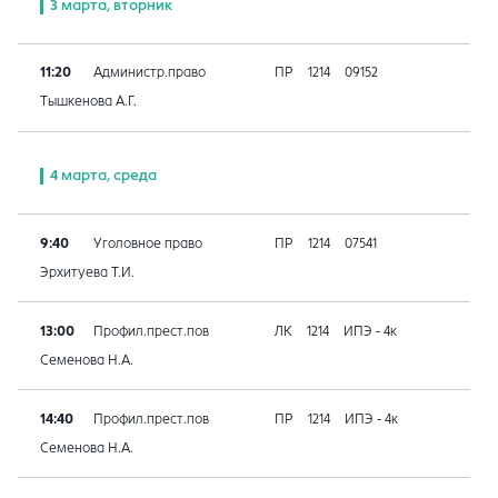
3 марта, вторник
11:20
Администр.право
ПР
1214
09152
Тышкенова А.Г.
4 марта, среда
9:40
Уголовное право
ПР
1214
07541
Эрхитуева Т.И.
13:00
Профил.прест.пов
ЛК
1214
ИПЭ - 4к
Семенова Н.А.
14:40
Профил.прест.пов
ПР
1214
ИПЭ - 4к
Семенова Н.А.