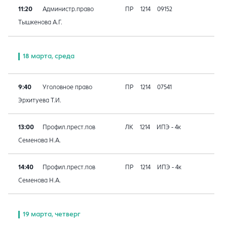
11:20
Администр.право
ПР
1214
09152
Тышкенова А.Г.
18 марта, среда
9:40
Уголовное право
ПР
1214
07541
Эрхитуева Т.И.
13:00
Профил.прест.пов
ЛК
1214
ИПЭ - 4к
Семенова Н.А.
14:40
Профил.прест.пов
ПР
1214
ИПЭ - 4к
Семенова Н.А.
19 марта, четверг