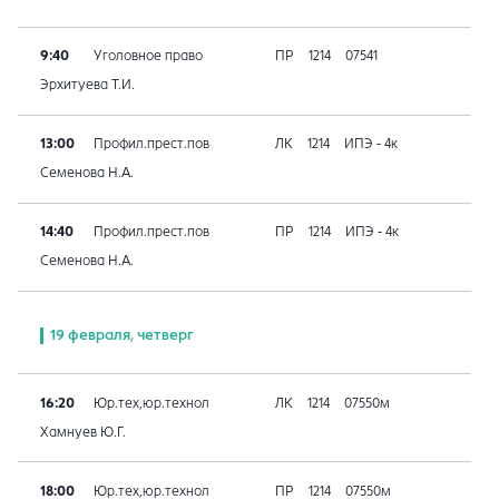
9:40
Уголовное право
ПР
1214
07541
Эрхитуева Т.И.
13:00
Профил.прест.пов
ЛК
1214
ИПЭ - 4к
Семенова Н.А.
14:40
Профил.прест.пов
ПР
1214
ИПЭ - 4к
Семенова Н.А.
19 февраля, четверг
16:20
Юр.тех,юр.технол
ЛК
1214
07550м
Хамнуев Ю.Г.
18:00
Юр.тех,юр.технол
ПР
1214
07550м