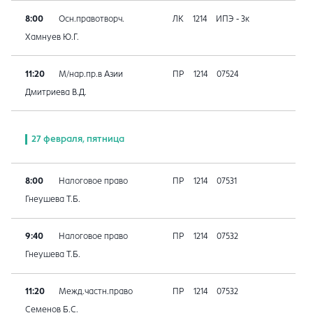
8:00
Осн.правотворч.
ЛК
1214
ИПЭ - 3к
Хамнуев Ю.Г.
11:20
М/нар.пр.в Азии
ПР
1214
07524
Дмитриева В.Д.
27 февраля, пятница
8:00
Налоговое право
ПР
1214
07531
Гнеушева Т.Б.
9:40
Налоговое право
ПР
1214
07532
Гнеушева Т.Б.
11:20
Межд.частн.право
ПР
1214
07532
Семенов Б.С.