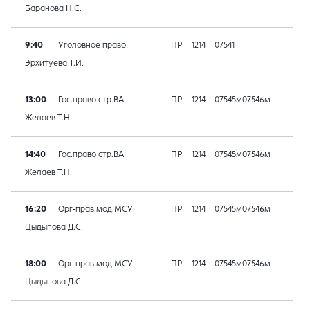
Баранова Н.С.
9:40
Уголовное право
ПР
1214
07541
Эрхитуева Т.И.
13:00
Гос.право стр.ВА
ПР
1214
07545м07546м
Желаев Т.Н.
14:40
Гос.право стр.ВА
ПР
1214
07545м07546м
Желаев Т.Н.
16:20
Орг-прав.мод.МСУ
ПР
1214
07545м07546м
Цыдыпова Д.С.
18:00
Орг-прав.мод.МСУ
ПР
1214
07545м07546м
Цыдыпова Д.С.