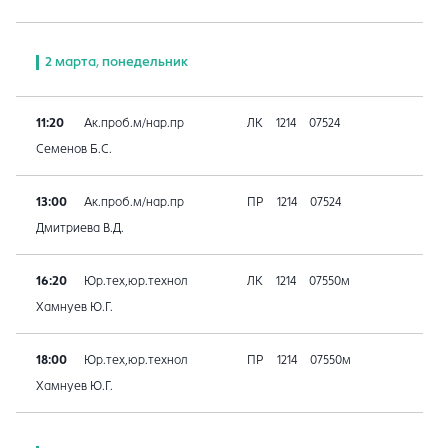
2 марта, понедельник
11:20
Ак.проб.м/нар.пр
ЛК
1214
07524
Семенов Б.С.
13:00
Ак.проб.м/нар.пр
ПР
1214
07524
Дмитриева В.Д.
16:20
Юр.тех,юр.технол
ЛК
1214
07550м
Хамнуев Ю.Г.
18:00
Юр.тех,юр.технол
ПР
1214
07550м
Хамнуев Ю.Г.