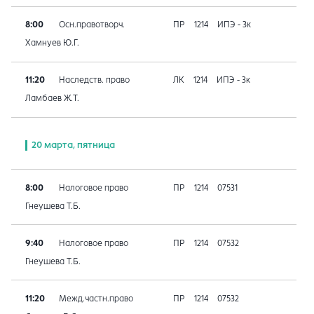
8:00
Осн.правотворч.
ПР
1214
ИПЭ - 3к
Хамнуев Ю.Г.
11:20
Наследств. право
ЛК
1214
ИПЭ - 3к
Ламбаев Ж.Т.
20 марта, пятница
8:00
Налоговое право
ПР
1214
07531
Гнеушева Т.Б.
9:40
Налоговое право
ПР
1214
07532
Гнеушева Т.Б.
11:20
Межд.частн.право
ПР
1214
07532