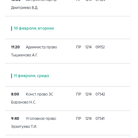
Дмитриева В.Д.
10 февраля, вторник
11:20
Администр.право
ПР
1214
09152
Тышкенова А.Г.
11 февраля, среда
8:00
Конст.право ЗС
ПР
1214
07542
Баранова Н.С.
9:40
Уголовное право
ПР
1214
07541
Эрхитуева Т.И.