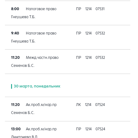
8:00
Налоговое право
ПР
1214
07531
Гнеушева Т.Б.
9:40
Налоговое право
ПР
1214
07532
Гнеушева Т.Б.
11:20
Межд.частн.право
ПР
1214
07532
Семенов Б.С.
30 марта, понедельник
11:20
Ак.проб.м/нар.пр
ЛК
1214
07524
Семенов Б.С.
13:00
Ак.проб.м/нар.пр
ПР
1214
07524
Дмитриева В.Д.