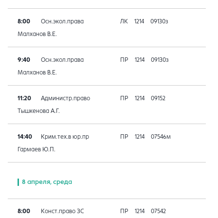
8:00
Осн.экол.права
ЛК
1214
09130з
Малханов В.Е.
9:40
Осн.экол.права
ПР
1214
09130з
Малханов В.Е.
11:20
Администр.право
ПР
1214
09152
Тышкенова А.Г.
14:40
Крим.тех.в юр.пр
ПР
1214
07546м
Гармаев Ю.П.
8 апреля, среда
8:00
Конст.право ЗС
ПР
1214
07542