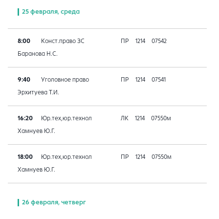
25 февраля, среда
8:00
Конст.право ЗС
ПР
1214
07542
Баранова Н.С.
9:40
Уголовное право
ПР
1214
07541
Эрхитуева Т.И.
16:20
Юр.тех,юр.технол
ЛК
1214
07550м
Хамнуев Ю.Г.
18:00
Юр.тех,юр.технол
ПР
1214
07550м
Хамнуев Ю.Г.
26 февраля, четверг