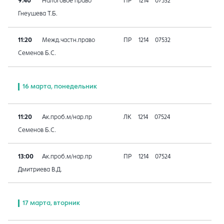
9:40
Налоговое право
ПР
1214
07532
Гнеушева Т.Б.
11:20
Межд.частн.право
ПР
1214
07532
Семенов Б.С.
16 марта, понедельник
11:20
Ак.проб.м/нар.пр
ЛК
1214
07524
Семенов Б.С.
13:00
Ак.проб.м/нар.пр
ПР
1214
07524
Дмитриева В.Д.
17 марта, вторник