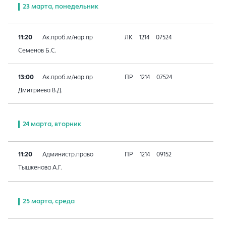
23 марта, понедельник
11:20
Ак.проб.м/нар.пр
ЛК
1214
07524
Семенов Б.С.
13:00
Ак.проб.м/нар.пр
ПР
1214
07524
Дмитриева В.Д.
24 марта, вторник
11:20
Администр.право
ПР
1214
09152
Тышкенова А.Г.
25 марта, среда