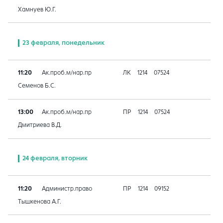
Хамнуев Ю.Г.
23 февраля, понедельник
11:20
Ак.проб.м/нар.пр
ЛК
1214
07524
Семенов Б.С.
13:00
Ак.проб.м/нар.пр
ПР
1214
07524
Дмитриева В.Д.
24 февраля, вторник
11:20
Администр.право
ПР
1214
09152
Тышкенова А.Г.