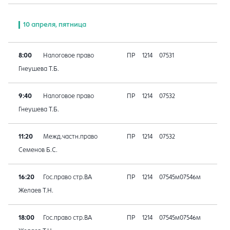
10 апреля, пятница
8:00
Налоговое право
ПР
1214
07531
Гнеушева Т.Б.
9:40
Налоговое право
ПР
1214
07532
Гнеушева Т.Б.
11:20
Межд.частн.право
ПР
1214
07532
Семенов Б.С.
16:20
Гос.право стр.ВА
ПР
1214
07545м07546м
Желаев Т.Н.
18:00
Гос.право стр.ВА
ПР
1214
07545м07546м