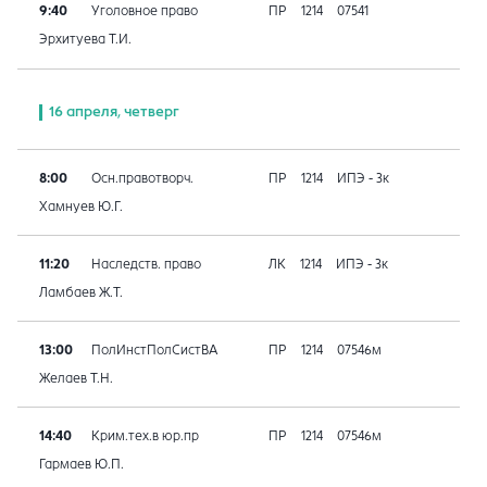
9:40
Уголовное право
ПР
1214
07541
Эрхитуева Т.И.
16 апреля, четверг
8:00
Осн.правотворч.
ПР
1214
ИПЭ - 3к
Хамнуев Ю.Г.
11:20
Наследств. право
ЛК
1214
ИПЭ - 3к
Ламбаев Ж.Т.
13:00
ПолИнстПолСистВА
ПР
1214
07546м
Желаев Т.Н.
14:40
Крим.тех.в юр.пр
ПР
1214
07546м
Гармаев Ю.П.