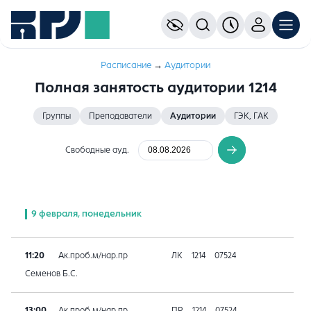
Расписание
→
Аудитории
Полная занятость аудитории 1214
Группы
Преподаватели
Аудитории
ГЭК, ГАК
Свободные ауд.
9 февраля, понедельник
11:20
Ак.проб.м/нар.пр
ЛК
1214
07524
Семенов Б.С.
13:00
Ак.проб.м/нар.пр
ПР
1214
07524