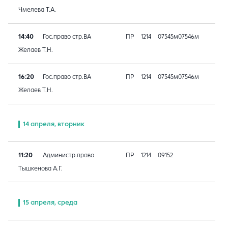
Чмелева Т.А.
14:40
Гос.право стр.ВА
ПР
1214
07545м07546м
Желаев Т.Н.
16:20
Гос.право стр.ВА
ПР
1214
07545м07546м
Желаев Т.Н.
14 апреля, вторник
11:20
Администр.право
ПР
1214
09152
Тышкенова А.Г.
15 апреля, среда