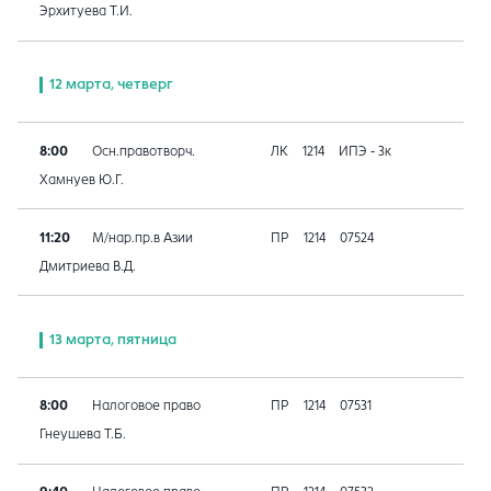
Эрхитуева Т.И.
12 марта, четверг
8:00
Осн.правотворч.
ЛК
1214
ИПЭ - 3к
Хамнуев Ю.Г.
11:20
М/нар.пр.в Азии
ПР
1214
07524
Дмитриева В.Д.
13 марта, пятница
8:00
Налоговое право
ПР
1214
07531
Гнеушева Т.Б.