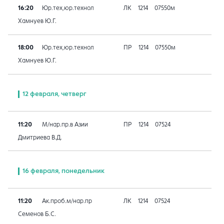
16:20
Юр.тех,юр.технол
ЛК
1214
07550м
Хамнуев Ю.Г.
18:00
Юр.тех,юр.технол
ПР
1214
07550м
Хамнуев Ю.Г.
12 февраля, четверг
11:20
М/нар.пр.в Азии
ПР
1214
07524
Дмитриева В.Д.
16 февраля, понедельник
11:20
Ак.проб.м/нар.пр
ЛК
1214
07524
Семенов Б.С.