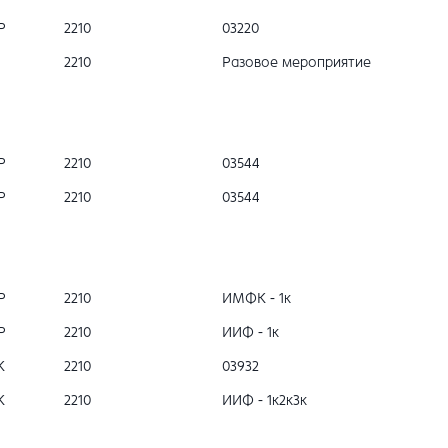
Р
2210
03220
2210
Разовое мероприятие
Р
2210
03544
Р
2210
03544
Р
2210
ИМФК - 1к
Р
2210
ИИФ - 1к
К
2210
03932
К
2210
ИИФ - 1к2к3к