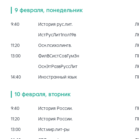
9 февраля, понедельник
9:40
История рус.лит.
Л
ИстРусЛит1пол19в
Л
11:20
Осн.психолингв.
Л
13:00
ФилВСистСовГумЗн
П
ОснЭтРазвРуссЛит
Л
14:40
Иностранный язык
П
10 февраля, вторник
9:40
История России.
П
11:20
История России.
П
13:00
Ист.мир.лит-ры
Л