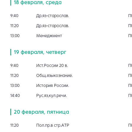
18 февраля, среда
9:40
Др.яз-старослав.
П
11:20
Др.яз-старослав.
П
13:00
Менеджмент
П
19 февраля, четверг
9:40
Ист.России 20 в.
П
11:20
Общ.языкознание.
П
13:00
История России.
П
14:40
Рус.яз,кул.речи.
П
20 февраля, пятница
11:20
Пол.пр.в стр.АТР
П