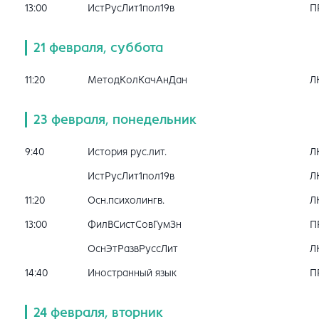
13:00
ИстРусЛит1пол19в
П
21 февраля, суббота
11:20
МетодКолКачАнДан
Л
23 февраля, понедельник
9:40
История рус.лит.
Л
ИстРусЛит1пол19в
Л
11:20
Осн.психолингв.
Л
13:00
ФилВСистСовГумЗн
П
ОснЭтРазвРуссЛит
Л
14:40
Иностранный язык
П
24 февраля, вторник