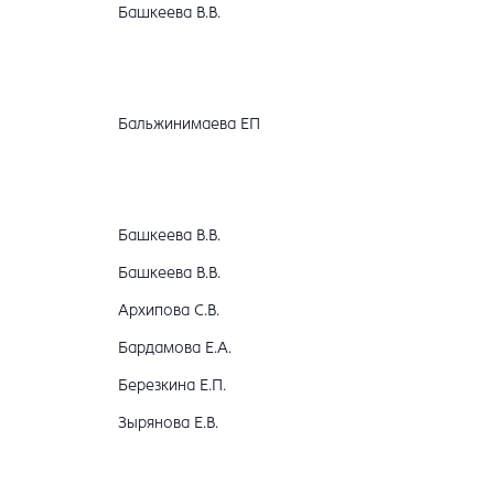
Башкеева В.В.
Бальжинимаева ЕП
Башкеева В.В.
Башкеева В.В.
Архипова С.В.
Бардамова Е.А.
Березкина Е.П.
Зырянова Е.В.