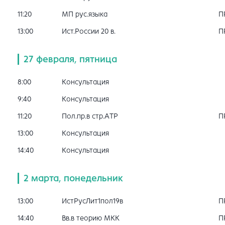
11:20
МП рус.языка
П
13:00
Ист.России 20 в.
П
27 февраля, пятница
8:00
Консультация
9:40
Консультация
11:20
Пол.пр.в стр.АТР
П
13:00
Консультация
14:40
Консультация
2 марта, понедельник
13:00
ИстРусЛит1пол19в
П
14:40
Вв.в теорию МКК
П