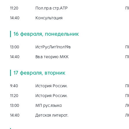
11:20
Пол.пр.в стр.АТР
П
14:40
Консультация
16 февраля, понедельник
13:00
ИстРусЛит1пол19в
П
14:40
Вв.в теорию МКК
П
17 февраля, вторник
9:40
История России.
П
11:20
История России.
П
13:00
МП рус.языка
Л
14:40
Детская литерат.
Л