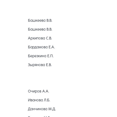
Башкеева В.В.
Башкеева В.В.
Архипова С.В.
Бардамова Е.А.
Березкина Е.П.
Зырянова Е.В.
Очиров А.А.
Иванова Л.Б.
Данчинова М.Д.