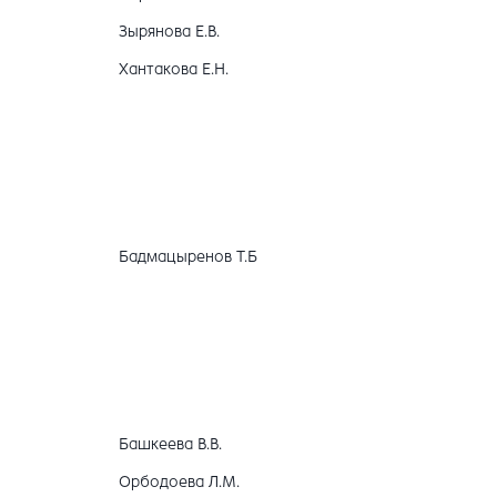
Зырянова Е.В.
Хантакова Е.Н.
Бадмацыренов Т.Б
Башкеева В.В.
Орбодоева Л.М.