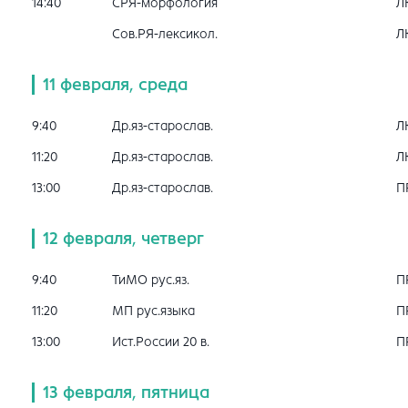
14:40
СРЯ-морфология
Л
Сов.РЯ-лексикол.
Л
11 февраля, среда
9:40
Др.яз-старослав.
Л
11:20
Др.яз-старослав.
Л
13:00
Др.яз-старослав.
П
12 февраля, четверг
9:40
ТиМО рус.яз.
П
11:20
МП рус.языка
П
13:00
Ист.России 20 в.
П
13 февраля, пятница