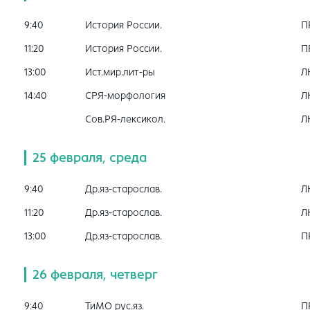
9:40
История России.
П
11:20
История России.
П
13:00
Ист.мир.лит-ры
Л
14:40
СРЯ-морфология
Л
Сов.РЯ-лексикол.
Л
25 февраля, среда
9:40
Др.яз-старослав.
Л
11:20
Др.яз-старослав.
Л
13:00
Др.яз-старослав.
П
26 февраля, четверг
9:40
ТиМО рус.яз.
П