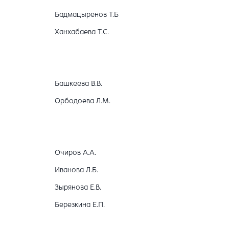
Бадмацыренов Т.Б
Ханхабаева Т.С.
Башкеева В.В.
Орбодоева Л.М.
Очиров А.А.
Иванова Л.Б.
Зырянова Е.В.
Березкина Е.П.