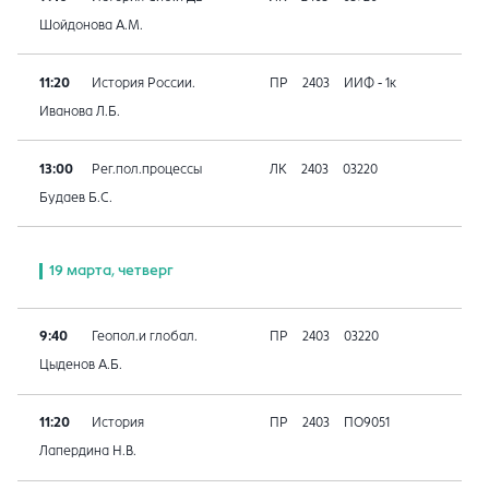
Шойдонова А.М.
11:20
История России.
ПР
2403
ИИФ - 1к
Иванова Л.Б.
13:00
Рег.пол.процессы
ЛК
2403
03220
Будаев Б.С.
19 марта, четверг
9:40
Геопол.и глобал.
ПР
2403
03220
Цыденов А.Б.
11:20
История
ПР
2403
ПО9051
Лапердина Н.В.