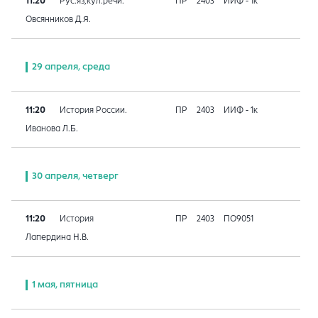
11:20
Рус.яз,кул.речи.
ПР
2403
ИИФ - 1к
Овсянников Д.Я.
29 апреля, среда
11:20
История России.
ПР
2403
ИИФ - 1к
Иванова Л.Б.
30 апреля, четверг
11:20
История
ПР
2403
ПО9051
Лапердина Н.В.
1 мая, пятница