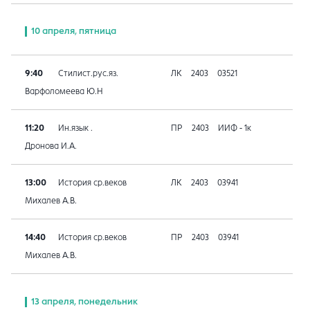
10 апреля, пятница
9:40
Стилист.рус.яз.
ЛК
2403
03521
Варфоломеева Ю.Н
11:20
Ин.язык .
ПР
2403
ИИФ - 1к
Дронова И.А.
13:00
История ср.веков
ЛК
2403
03941
Михалев А.В.
14:40
История ср.веков
ПР
2403
03941
Михалев А.В.
13 апреля, понедельник