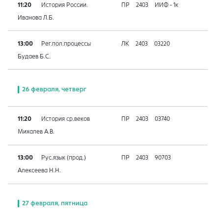
11:20
История России.
ПР
2403
ИИФ - 1к
Иванова Л.Б.
13:00
Рег.пол.процессы
ЛК
2403
03220
Будаев Б.С.
26 февраля, четверг
11:20
История ср.веков
ПР
2403
03740
Михалев А.В.
13:00
Рус.язык (прод.)
ПР
2403
90703
Алексеева Н.Н.
27 февраля, пятница