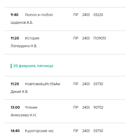
9:40
Геопол.и глобал.
ПР
2403
03220
Цыденов А.Б.
11:20
История
ПР
2403
ПО9051
Лапердина Н.В.
20 февраля, пятница
11:20
НовНовейшИстЕвАм
ПР
2403
03730
Дикий Я.В.
13:00
Чтение
ПР
2403
90702
Алексеева Н.Н.
14:40
Кураторский час
ПР
2403
03750