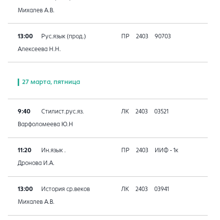
Михалев А.В.
13:00
Рус.язык (прод.)
ПР
2403
90703
Алексеева Н.Н.
27 марта, пятница
9:40
Стилист.рус.яз.
ЛК
2403
03521
Варфоломеева Ю.Н
11:20
Ин.язык .
ПР
2403
ИИФ - 1к
Дронова И.А.
13:00
История ср.веков
ЛК
2403
03941
Михалев А.В.