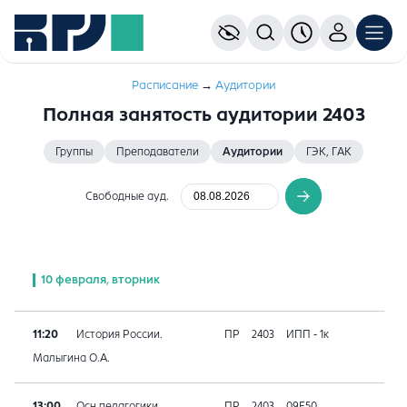
Расписание
→
Аудитории
Полная занятость аудитории 2403
Группы
Преподаватели
Аудитории
ГЭК, ГАК
Свободные ауд.
10 февраля, вторник
11:20
История России.
ПР
2403
ИПП - 1к
Малыгина О.А.
13:00
Осн.педагогики
ПР
2403
09E50