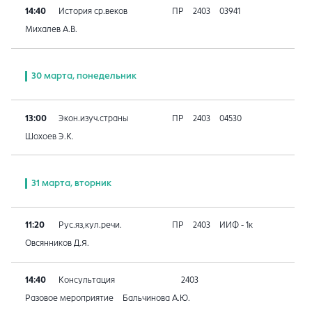
14:40
История ср.веков
ПР
2403
03941
Михалев А.В.
30 марта, понедельник
13:00
Экон.изуч.страны
ПР
2403
04530
Шохоев Э.К.
31 марта, вторник
11:20
Рус.яз,кул.речи.
ПР
2403
ИИФ - 1к
Овсянников Д.Я.
14:40
Консультация
2403
Разовое мероприятие
Бальчинова А.Ю.