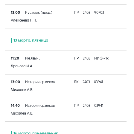
13:00
Рус.язык (прод.)
ПР
2403
90703
Алексеева Н.Н.
13 марта, пятница
11:20
Ин.язык .
ПР
2403
ИИФ - 1к
Дронова И.А.
13:00
История ср.веков
ЛК
2403
03941
Михалев А.В.
14:40
История ср.веков
ПР
2403
03941
Михалев А.В.
16 марта, понедельник