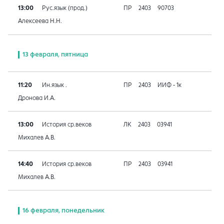
13:00
Рус.язык (прод.)
ПР
2403
90703
Алексеева Н.Н.
13 февраля, пятница
11:20
Ин.язык .
ПР
2403
ИИФ - 1к
Дронова И.А.
13:00
История ср.веков
ЛК
2403
03941
Михалев А.В.
14:40
История ср.веков
ПР
2403
03941
Михалев А.В.
16 февраля, понедельник