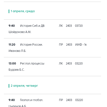
1 апреля, среда
9:40
История Сиб.и ДВ
ЛК
2403
03720
Шойдонова А.М.
11:20
История России.
ПР
2403
ИИФ - 1к
Иванова Л.Б.
13:00
Рег.пол.процессы
ЛК
2403
03220
Будаев Б.С.
2 апреля, четверг
9:40
Геопол.и глобал.
ПР
2403
03220
Цыденов А.Б.