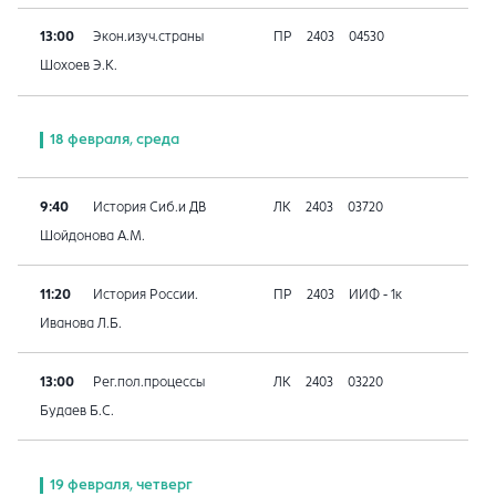
13:00
Экон.изуч.страны
ПР
2403
04530
Шохоев Э.К.
18 февраля, среда
9:40
История Сиб.и ДВ
ЛК
2403
03720
Шойдонова А.М.
11:20
История России.
ПР
2403
ИИФ - 1к
Иванова Л.Б.
13:00
Рег.пол.процессы
ЛК
2403
03220
Будаев Б.С.
19 февраля, четверг