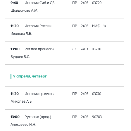
9:40
История Сиб.и ДВ
ПР
2403
03720
Шойдонова А.М.
11:20
История России.
ПР
2403
ИИФ - 1к
Иванова Л.Б.
13:00
Рег.пол.процессы
ЛК
2403
03220
Будаев Б.С.
9 апреля, четверг
11:20
История ср.веков
ПР
2403
03740
Михалев А.В.
13:00
Рус.язык (прод.)
ПР
2403
90703
Алексеева Н.Н.