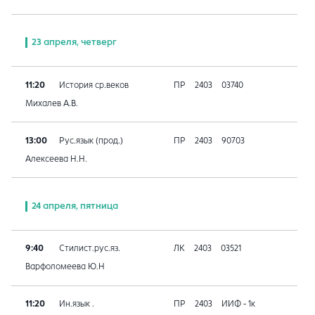
23 апреля, четверг
11:20
История ср.веков
ПР
2403
03740
Михалев А.В.
13:00
Рус.язык (прод.)
ПР
2403
90703
Алексеева Н.Н.
24 апреля, пятница
9:40
Стилист.рус.яз.
ЛК
2403
03521
Варфоломеева Ю.Н
11:20
Ин.язык .
ПР
2403
ИИФ - 1к