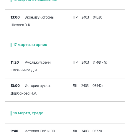
13:00
Экон.изуч.страны
ПР
2403
04530
Шохоев Э.К.
17 марта, вторник
11:20
Рус.яз,кул.речи.
ПР
2403
ИИФ - 1к
Овсянников Д.Я.
13:00
История рус.яз.
ЛК
2403
03542з
Дарбанова Н.А.
18 марта, среда
9:40
История Сиб.и ДВ
ЛК
2403
03720