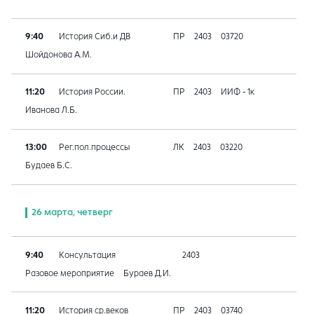
9:40
История Сиб.и ДВ
ПР
2403
03720
Шойдонова А.М.
11:20
История России.
ПР
2403
ИИФ - 1к
Иванова Л.Б.
13:00
Рег.пол.процессы
ЛК
2403
03220
Будаев Б.С.
26 марта, четверг
9:40
Консультация
2403
Разовое мероприятие
Бураев Д.И.
11:20
История ср.веков
ПР
2403
03740