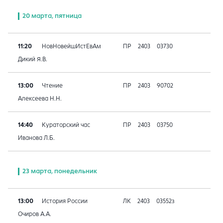
20 марта, пятница
11:20
НовНовейшИстЕвАм
ПР
2403
03730
Дикий Я.В.
13:00
Чтение
ПР
2403
90702
Алексеева Н.Н.
14:40
Кураторский час
ПР
2403
03750
Иванова Л.Б.
23 марта, понедельник
13:00
История России
ЛК
2403
03552з
Очиров А.А.