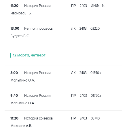
11:20
История России.
ПР
2403
ИИФ - 1к
Иванова Л.Б.
13:00
Рег.пол.процессы
ЛК
2403
03220
Будаев Б.С.
12 марта, четверг
8:00
История России
ЛК
2403
01750з
Малыгина О.А.
9:40
История России
ПР
2403
01750з
Малыгина О.А.
11:20
История ср.веков
ПР
2403
03740
Михалев А.В.