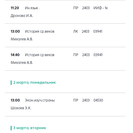
11:20
Ин.язык .
ПР
2403
ИИФ - 1к
Дронова И.А.
13:00
История ср.веков
ЛК
2403
03941
Михалев А.В.
14:40
История ср.веков
ПР
2403
03941
Михалев А.В.
2 марта, понедельник
13:00
Экон.изуч.страны
ПР
2403
04530
Шохоев Э.К.
3 марта, вторник