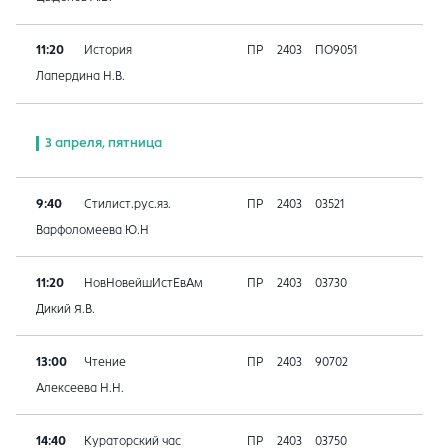
11:20
История
ПР
2403
ПО9051
Лапердина Н.В.
3 апреля, пятница
9:40
Стилист.рус.яз.
ПР
2403
03521
Варфоломеева Ю.Н
11:20
НовНовейшИстЕвАм
ПР
2403
03730
Дикий Я.В.
13:00
Чтение
ПР
2403
90702
Алексеева Н.Н.
14:40
Кураторский час
ПР
2403
03750