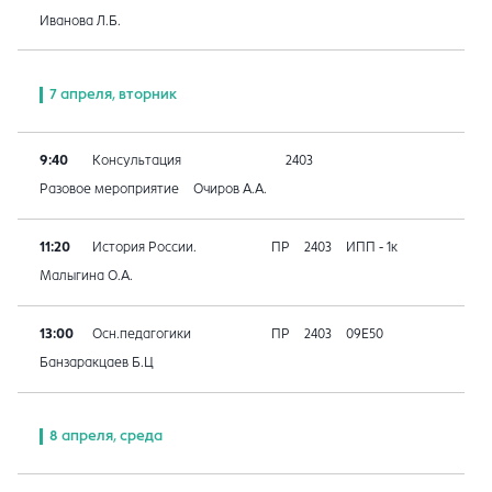
Иванова Л.Б.
7 апреля, вторник
9:40
Консультация
2403
Разовое мероприятие
Очиров А.А.
11:20
История России.
ПР
2403
ИПП - 1к
Малыгина О.А.
13:00
Осн.педагогики
ПР
2403
09E50
Банзаракцаев Б.Ц
8 апреля, среда