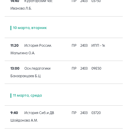
14:40
Кураторский час
ПР
2403
03750
Иванова Л.Б.
10 марта, вторник
11:20
История России.
ПР
2403
ИПП - 1к
Малыгина О.А.
13:00
Осн.педагогики
ПР
2403
09E50
Банзаракцаев Б.Ц
11 марта, среда
9:40
История Сиб.и ДВ
ПР
2403
03720
Шойдонова А.М.