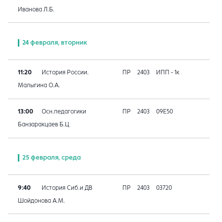
Иванова Л.Б.
24 февраля, вторник
11:20
История России.
ПР
2403
ИПП - 1к
Малыгина О.А.
13:00
Осн.педагогики
ПР
2403
09E50
Банзаракцаев Б.Ц
25 февраля, среда
9:40
История Сиб.и ДВ
ПР
2403
03720
Шойдонова А.М.