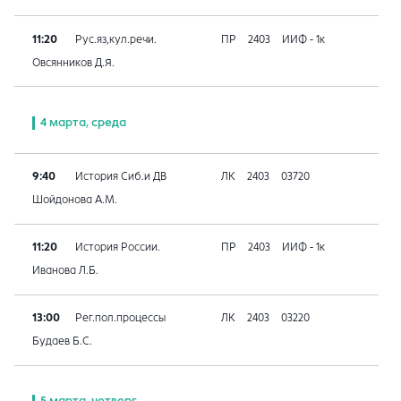
11:20
Рус.яз,кул.речи.
ПР
2403
ИИФ - 1к
Овсянников Д.Я.
4 марта, среда
9:40
История Сиб.и ДВ
ЛК
2403
03720
Шойдонова А.М.
11:20
История России.
ПР
2403
ИИФ - 1к
Иванова Л.Б.
13:00
Рег.пол.процессы
ЛК
2403
03220
Будаев Б.С.