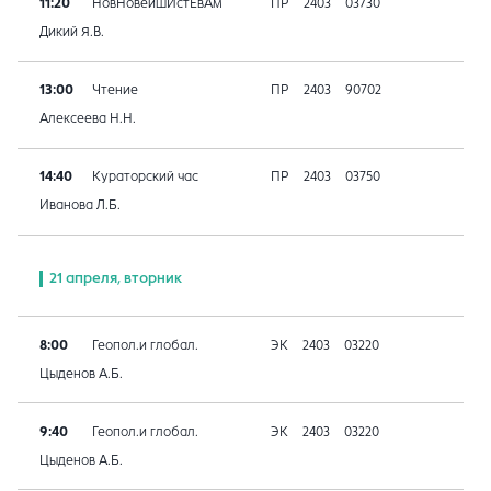
11:20
НовНовейшИстЕвАм
ПР
2403
03730
Дикий Я.В.
13:00
Чтение
ПР
2403
90702
Алексеева Н.Н.
14:40
Кураторский час
ПР
2403
03750
Иванова Л.Б.
21 апреля, вторник
8:00
Геопол.и глобал.
ЭК
2403
03220
Цыденов А.Б.
9:40
Геопол.и глобал.
ЭК
2403
03220
Цыденов А.Б.