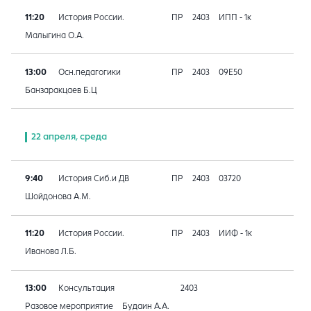
11:20
История России.
ПР
2403
ИПП - 1к
Малыгина О.А.
13:00
Осн.педагогики
ПР
2403
09E50
Банзаракцаев Б.Ц
22 апреля, среда
9:40
История Сиб.и ДВ
ПР
2403
03720
Шойдонова А.М.
11:20
История России.
ПР
2403
ИИФ - 1к
Иванова Л.Б.
13:00
Консультация
2403
Разовое мероприятие
Будаин А.А.