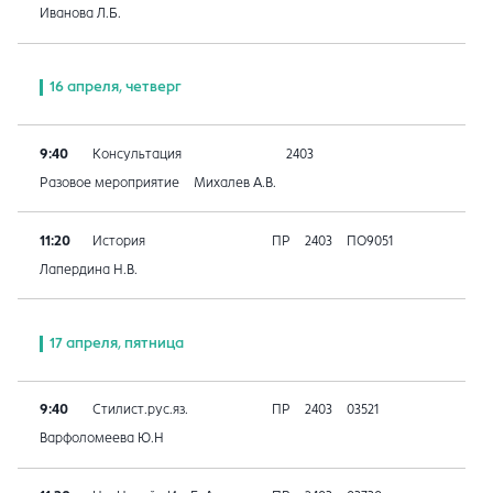
Иванова Л.Б.
16 апреля, четверг
9:40
Консультация
2403
Разовое мероприятие
Михалев А.В.
11:20
История
ПР
2403
ПО9051
Лапердина Н.В.
17 апреля, пятница
9:40
Стилист.рус.яз.
ПР
2403
03521
Варфоломеева Ю.Н