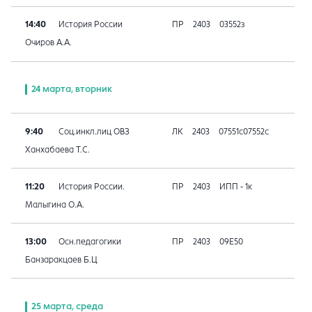
14:40
История России
ПР
2403
03552з
Очиров А.А.
24 марта, вторник
9:40
Соц.инкл.лиц ОВЗ
ЛК
2403
07551с07552с
Ханхабаева Т.С.
11:20
История России.
ПР
2403
ИПП - 1к
Малыгина О.А.
13:00
Осн.педагогики
ПР
2403
09E50
Банзаракцаев Б.Ц
25 марта, среда