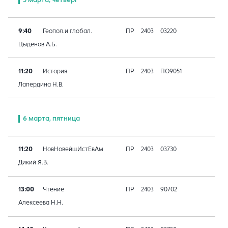
5 марта, четверг
9:40
Геопол.и глобал.
ПР
2403
03220
Цыденов А.Б.
11:20
История
ПР
2403
ПО9051
Лапердина Н.В.
6 марта, пятница
11:20
НовНовейшИстЕвАм
ПР
2403
03730
Дикий Я.В.
13:00
Чтение
ПР
2403
90702
Алексеева Н.Н.