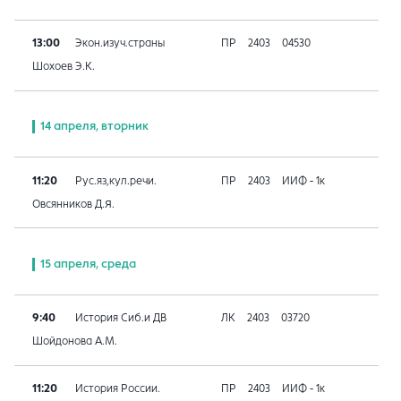
13:00
Экон.изуч.страны
ПР
2403
04530
Шохоев Э.К.
14 апреля, вторник
11:20
Рус.яз,кул.речи.
ПР
2403
ИИФ - 1к
Овсянников Д.Я.
15 апреля, среда
9:40
История Сиб.и ДВ
ЛК
2403
03720
Шойдонова А.М.
11:20
История России.
ПР
2403
ИИФ - 1к