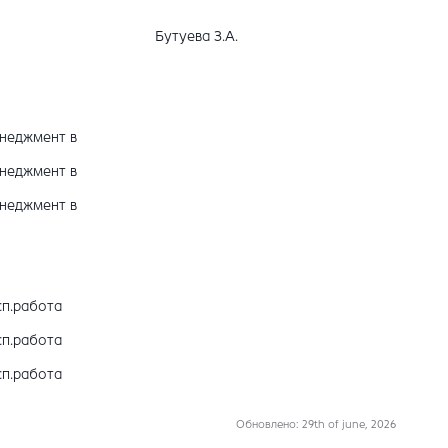
Бутуева З.А.
енеджмент в
енеджмент в
енеджмент в
сп.работа
сп.работа
сп.работа
Обновлено
: 29th of june, 2026