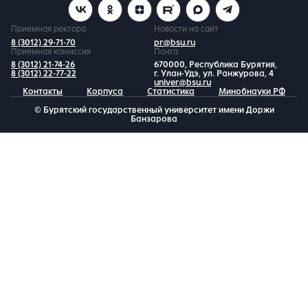
Приемная ректора
Новости на сайт
8 (3012) 29-71-70
pr@bsu.ru
Приемная комиссия
Почта
8 (3012) 21-74-26
670000, Республика Бурятия,
8 (3012) 22-77-22
г. Улан-Удэ, ул. Ранжурова, 4
univer@bsu.ru
Контакты
Корпуса
Статистика
Минобнауки РФ
© Бурятский государственный университет имени Доржи
Банзарова