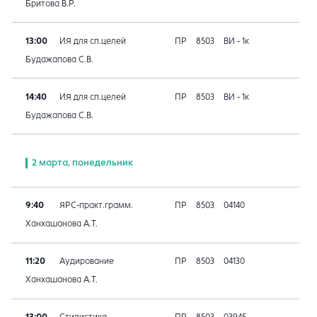
Бритова В.Р.
13:00
ИЯ для сп.целей
ПР
8503
ВИ - 1к
Будажапова С.В.
14:40
ИЯ для сп.целей
ПР
8503
ВИ - 1к
Будажапова С.В.
2 марта, понедельник
9:40
ЯРС-практ.грамм.
ПР
8503
04140
Ханхашанова А.Т.
11:20
Аудирование
ПР
8503
04130
Ханхашанова А.Т.