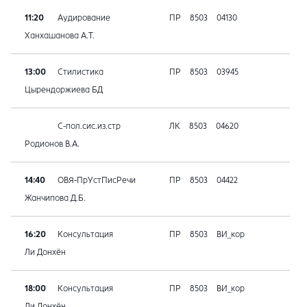
11:20
Аудирование
ПР
8503
04130
Ханхашанова А.Т.
13:00
Стилистика
ПР
8503
03945
Цырендоржиева БД
С-пол.сис.из.стр
ЛК
8503
04620
Родионов В.А.
14:40
ОВЯ-ПрУстПисРечи
ПР
8503
04422
Жанчипова Д.Б.
16:20
Консультация
ПР
8503
ВИ_кор
Ли Донхён
18:00
Консультация
ПР
8503
ВИ_кор
Ли Донхён