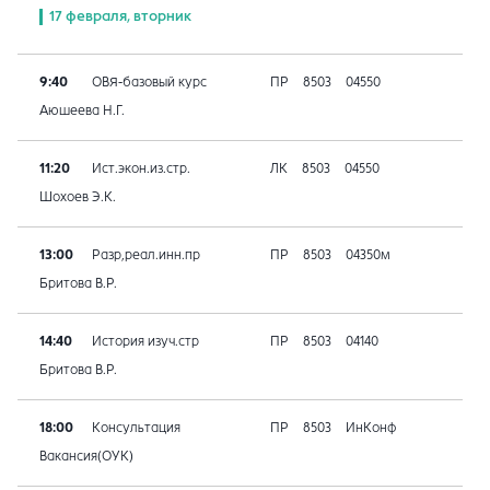
17 февраля, вторник
9:40
ОВЯ-базовый курс
ПР
8503
04550
Аюшеева Н.Г.
11:20
Ист.экон.из.стр.
ЛК
8503
04550
Шохоев Э.К.
13:00
Разр,реал.инн.пр
ПР
8503
04350м
Бритова В.Р.
14:40
История изуч.стр
ПР
8503
04140
Бритова В.Р.
18:00
Консультация
ПР
8503
ИнКонф
Вакансия(ОУК)