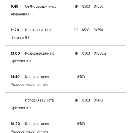
9:40
ОВЯ-базовый курс
ПР
8503
04550
Аюшеева Н.Г.
11:20
Ист.экон.из.стр.
ЛК
8503
04550
Шохоев Э.К.
13:00
Разр,реал.инн.пр
ПР
8503
04350м
Бритова В.Р.
14:40
Консультация
8503
Разовое мероприятие
История изуч.стр
ПР
8503
04140
Бритова В.Р.
16:20
Консультация
8503
Разовое мероприятие