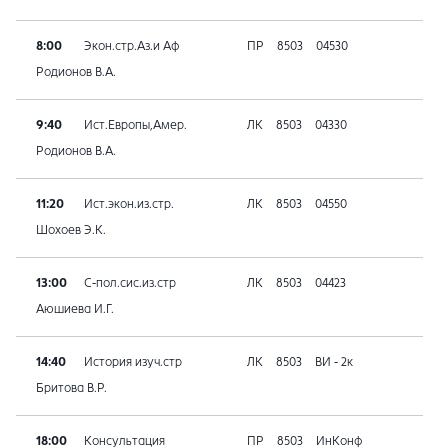
8:00
Экон.стр.Аз.и Аф
ПР
8503
04530
Родионов В.А.
9:40
Ист.Европы,Амер.
ЛК
8503
04330
Родионов В.А.
11:20
Ист.экон.из.стр.
ЛК
8503
04550
Шохоев Э.К.
13:00
С-пол.сис.из.стр
ЛК
8503
04423
Аюшиева И.Г.
14:40
История изуч.стр
ЛК
8503
ВИ - 2к
Бритова В.Р.
18:00
Консультация
ПР
8503
ИнКонф