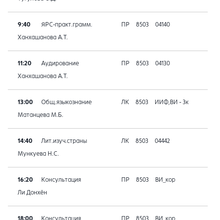
9:40
ЯРС-практ.грамм.
ПР
8503
04140
Ханхашанова А.Т.
11:20
Аудирование
ПР
8503
04130
Ханхашанова А.Т.
13:00
Общ.языкознание
ЛК
8503
ИИФ,ВИ - 3к
Матанцева М.Б.
14:40
Лит.изуч.страны
ЛК
8503
04442
Мункуева Н.С.
16:20
Консультация
ПР
8503
ВИ_кор
Ли Донхён
18:00
Консультация
ПР
8503
ВИ_кор