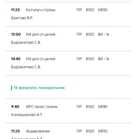
11:20
Кул.изуч.страны
ПР
8503
04130
Бритова В.Р.
13:00
ИЯ для сп.целей
ПР
8503
ВИ - 1к
Будажапова С.В.
14:40
ИЯ для сп.целей
ПР
8503
ВИ - 1к
Будажапова С.В.
16 февраля, понедельник
9:40
ЯРС-практ.грамм.
ПР
8503
04140
Ханхашанова А.Т.
11:20
Аудирование
ПР
8503
04130