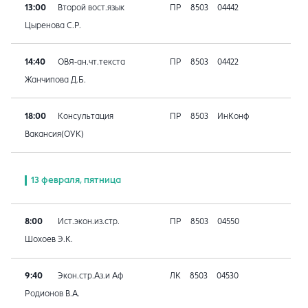
13:00
Второй вост.язык
ПР
8503
04442
Цыренова С.Р.
14:40
ОВЯ-ан.чт.текста
ПР
8503
04422
Жанчипова Д.Б.
18:00
Консультация
ПР
8503
ИнКонф
Вакансия(ОУК)
13 февраля, пятница
8:00
Ист.экон.из.стр.
ПР
8503
04550
Шохоев Э.К.
9:40
Экон.стр.Аз.и Аф
ЛК
8503
04530
Родионов В.А.