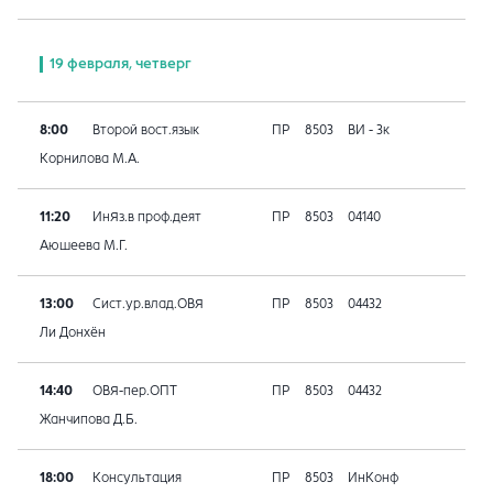
19 февраля, четверг
8:00
Второй вост.язык
ПР
8503
ВИ - 3к
Корнилова М.А.
11:20
ИнЯз.в проф.деят
ПР
8503
04140
Аюшеева М.Г.
13:00
Сист.ур.влад.ОВЯ
ПР
8503
04432
Ли Донхён
14:40
ОВЯ-пер.ОПТ
ПР
8503
04432
Жанчипова Д.Б.
18:00
Консультация
ПР
8503
ИнКонф