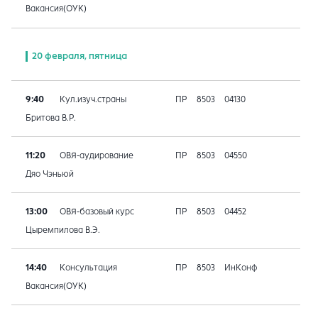
Вакансия(ОУК)
20 февраля, пятница
9:40
Кул.изуч.страны
ПР
8503
04130
Бритова В.Р.
11:20
ОВЯ-аудирование
ПР
8503
04550
Дяо Чэньюй
13:00
ОВЯ-базовый курс
ПР
8503
04452
Цыремпилова В.Э.
14:40
Консультация
ПР
8503
ИнКонф
Вакансия(ОУК)