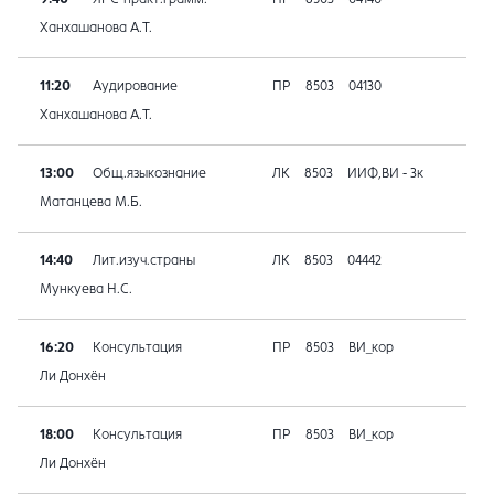
Ханхашанова А.Т.
11:20
Аудирование
ПР
8503
04130
Ханхашанова А.Т.
13:00
Общ.языкознание
ЛК
8503
ИИФ,ВИ - 3к
Матанцева М.Б.
14:40
Лит.изуч.страны
ЛК
8503
04442
Мункуева Н.С.
16:20
Консультация
ПР
8503
ВИ_кор
Ли Донхён
18:00
Консультация
ПР
8503
ВИ_кор
Ли Донхён