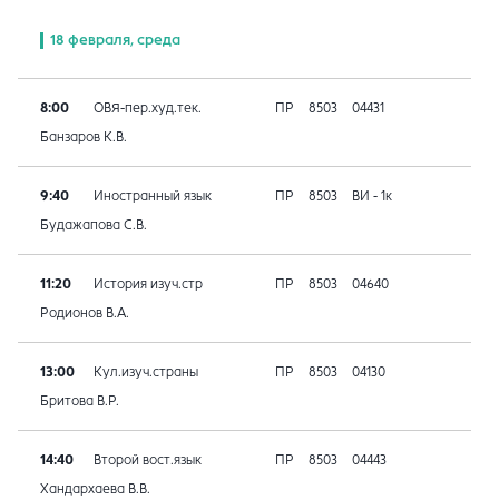
18 февраля, среда
8:00
ОВЯ-пер.худ.тек.
ПР
8503
04431
Банзаров К.В.
9:40
Иностранный язык
ПР
8503
ВИ - 1к
Будажапова С.В.
11:20
История изуч.стр
ПР
8503
04640
Родионов В.А.
13:00
Кул.изуч.страны
ПР
8503
04130
Бритова В.Р.
14:40
Второй вост.язык
ПР
8503
04443
Хандархаева В.В.