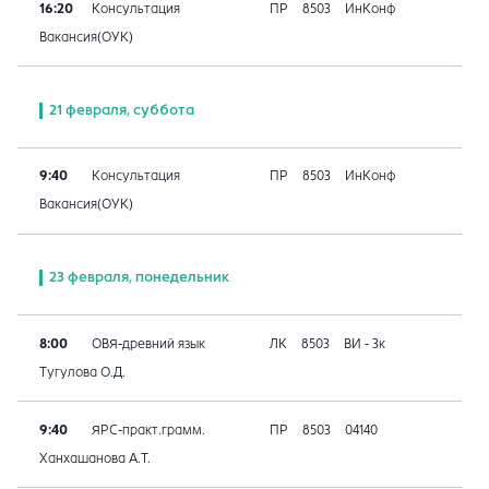
16:20
Консультация
ПР
8503
ИнКонф
Вакансия(ОУК)
21 февраля, суббота
9:40
Консультация
ПР
8503
ИнКонф
Вакансия(ОУК)
23 февраля, понедельник
8:00
ОВЯ-древний язык
ЛК
8503
ВИ - 3к
Тугулова О.Д.
9:40
ЯРС-практ.грамм.
ПР
8503
04140
Ханхашанова А.Т.