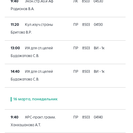
9:40
Экон.стр.Аз.и Аф
ЛК
8503
04530
Родионов В.А.
11:20
Кул.изуч.страны
ПР
8503
04130
Бритова В.Р.
13:00
ИЯ для сп.целей
ПР
8503
ВИ - 1к
Будажапова С.В.
14:40
ИЯ для сп.целей
ПР
8503
ВИ - 1к
Будажапова С.В.
16 марта, понедельник
9:40
ЯРС-практ.грамм.
ПР
8503
04140
Ханхашанова А.Т.