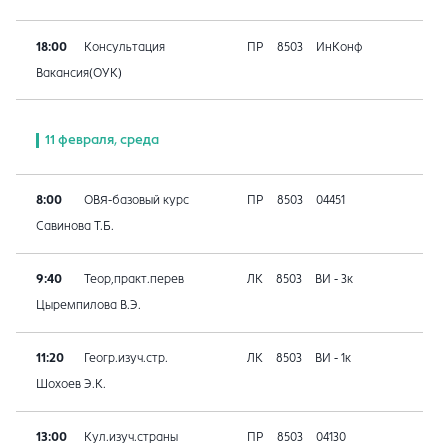
18:00
Консультация
ПР
8503
ИнКонф
Вакансия(ОУК)
11 февраля, среда
8:00
ОВЯ-базовый курс
ПР
8503
04451
Савинова Т.Б.
9:40
Теор,практ.перев
ЛК
8503
ВИ - 3к
Цыремпилова В.Э.
11:20
Геогр.изуч.стр.
ЛК
8503
ВИ - 1к
Шохоев Э.К.
13:00
Кул.изуч.страны
ПР
8503
04130