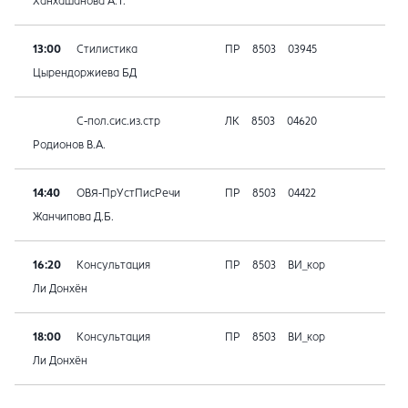
Ханхашанова А.Т.
13:00
Стилистика
ПР
8503
03945
Цырендоржиева БД
С-пол.сис.из.стр
ЛК
8503
04620
Родионов В.А.
14:40
ОВЯ-ПрУстПисРечи
ПР
8503
04422
Жанчипова Д.Б.
16:20
Консультация
ПР
8503
ВИ_кор
Ли Донхён
18:00
Консультация
ПР
8503
ВИ_кор
Ли Донхён