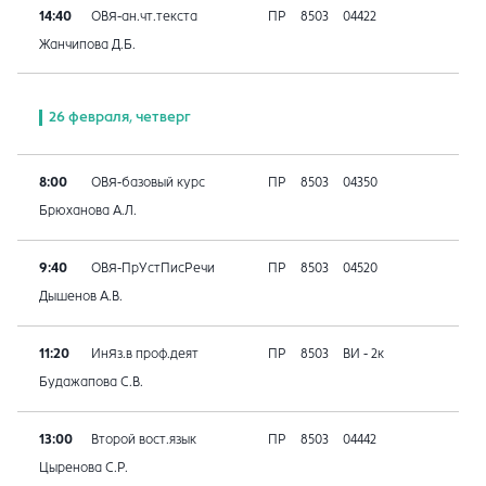
14:40
ОВЯ-ан.чт.текста
ПР
8503
04422
Жанчипова Д.Б.
26 февраля, четверг
8:00
ОВЯ-базовый курс
ПР
8503
04350
Брюханова А.Л.
9:40
ОВЯ-ПрУстПисРечи
ПР
8503
04520
Дышенов А.В.
11:20
ИнЯз.в проф.деят
ПР
8503
ВИ - 2к
Будажапова С.В.
13:00
Второй вост.язык
ПР
8503
04442
Цыренова С.Р.