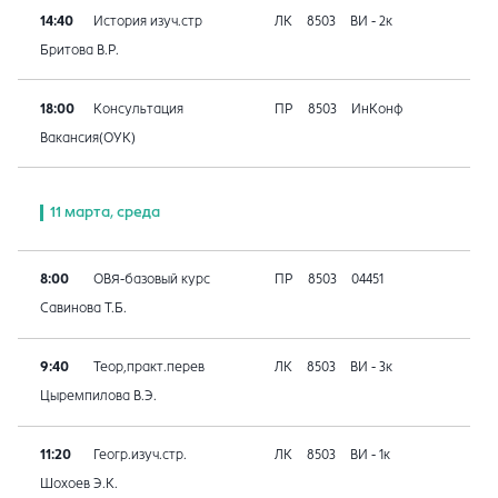
14:40
История изуч.стр
ЛК
8503
ВИ - 2к
Бритова В.Р.
18:00
Консультация
ПР
8503
ИнКонф
Вакансия(ОУК)
11 марта, среда
8:00
ОВЯ-базовый курс
ПР
8503
04451
Савинова Т.Б.
9:40
Теор,практ.перев
ЛК
8503
ВИ - 3к
Цыремпилова В.Э.
11:20
Геогр.изуч.стр.
ЛК
8503
ВИ - 1к
Шохоев Э.К.