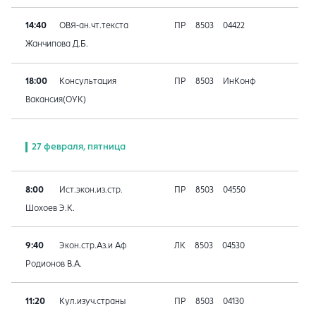
14:40
ОВЯ-ан.чт.текста
ПР
8503
04422
Жанчипова Д.Б.
18:00
Консультация
ПР
8503
ИнКонф
Вакансия(ОУК)
27 февраля, пятница
8:00
Ист.экон.из.стр.
ПР
8503
04550
Шохоев Э.К.
9:40
Экон.стр.Аз.и Аф
ЛК
8503
04530
Родионов В.А.
11:20
Кул.изуч.страны
ПР
8503
04130