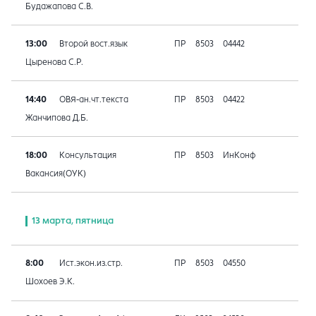
Будажапова С.В.
13:00
Второй вост.язык
ПР
8503
04442
Цыренова С.Р.
14:40
ОВЯ-ан.чт.текста
ПР
8503
04422
Жанчипова Д.Б.
18:00
Консультация
ПР
8503
ИнКонф
Вакансия(ОУК)
13 марта, пятница
8:00
Ист.экон.из.стр.
ПР
8503
04550
Шохоев Э.К.