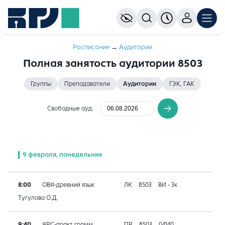
Расписание
→
Аудитории
Полная занятость аудитории 8503
Группы
Преподаватели
Аудитории
ГЭК, ГАК
Свободные ауд.
9 февраля, понедельник
8:00
ОВЯ-древний язык
ЛК
8503
ВИ - 3к
Тугулова О.Д.
9:40
ЯРС-практ.грамм.
ПР
8503
04140