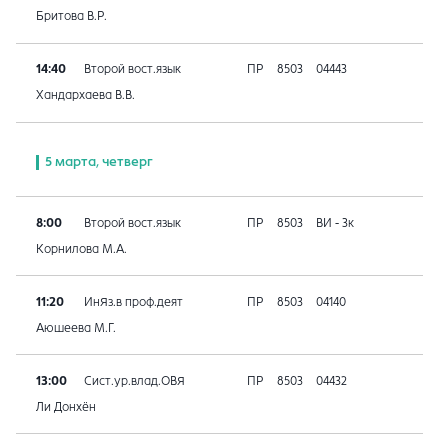
Бритова В.Р.
14:40
Второй вост.язык
ПР
8503
04443
Хандархаева В.В.
5 марта, четверг
8:00
Второй вост.язык
ПР
8503
ВИ - 3к
Корнилова М.А.
11:20
ИнЯз.в проф.деят
ПР
8503
04140
Аюшеева М.Г.
13:00
Сист.ур.влад.ОВЯ
ПР
8503
04432
Ли Донхён