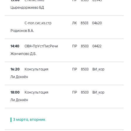
13:00
Стилистика
ПР
8503
03945
Цырендоржиева БД
С-пол.сис.из.стр
ЛК
8503
04620
Родионов В.А.
14:40
ОВЯ-ПрУстПисРечи
ПР
8503
04422
Жанчипова Д.Б.
16:20
Консультация
ПР
8503
ВИ_кор
Ли Донхён
18:00
Консультация
ПР
8503
ВИ_кор
Ли Донхён
3 марта, вторник