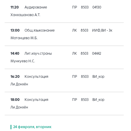
11:20
Аудирование
ПР
8503
04130
Ханхашанова А.Т.
13:00
Общ.языкознание
ЛК
8503
ИИФ,ВИ - 3к
Матанцева М.Б.
14:40
Лит.изуч.страны
ЛК
8503
04442
Мункуева Н.С.
16:20
Консультация
ПР
8503
ВИ_кор
Ли Донхён
18:00
Консультация
ПР
8503
ВИ_кор
Ли Донхён
24 февраля, вторник