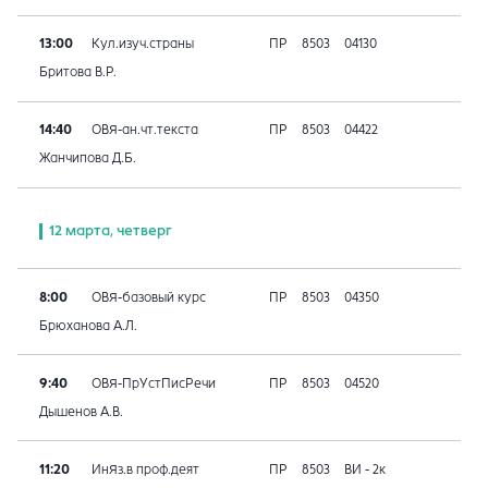
13:00
Кул.изуч.страны
ПР
8503
04130
Бритова В.Р.
14:40
ОВЯ-ан.чт.текста
ПР
8503
04422
Жанчипова Д.Б.
12 марта, четверг
8:00
ОВЯ-базовый курс
ПР
8503
04350
Брюханова А.Л.
9:40
ОВЯ-ПрУстПисРечи
ПР
8503
04520
Дышенов А.В.
11:20
ИнЯз.в проф.деят
ПР
8503
ВИ - 2к