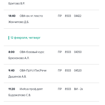
Бритова В.Р.
14:40
ОВЯ-ан.чт.текста
ПР
8503
04422
Жанчипова Д.Б.
12 февраля, четверг
8:00
ОВЯ-базовый курс
ПР
8503
04350
Брюханова А.Л.
9:40
ОВЯ-ПрУстПисРечи
ПР
8503
04520
Дышенов А.В.
11:20
ИнЯз.в проф.деят
ПР
8503
ВИ - 2к
Будажапова С.В.