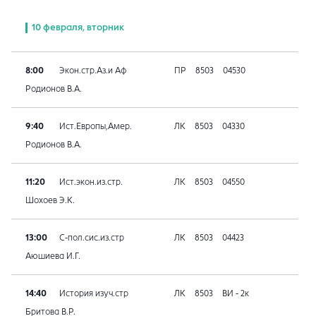
10 февраля, вторник
8:00
Экон.стр.Аз.и Аф
ПР
8503
04530
Родионов В.А.
9:40
Ист.Европы,Амер.
ЛК
8503
04330
Родионов В.А.
11:20
Ист.экон.из.стр.
ЛК
8503
04550
Шохоев Э.К.
13:00
С-пол.сис.из.стр
ЛК
8503
04423
Аюшиева И.Г.
14:40
История изуч.стр
ЛК
8503
ВИ - 2к
Бритова В.Р.