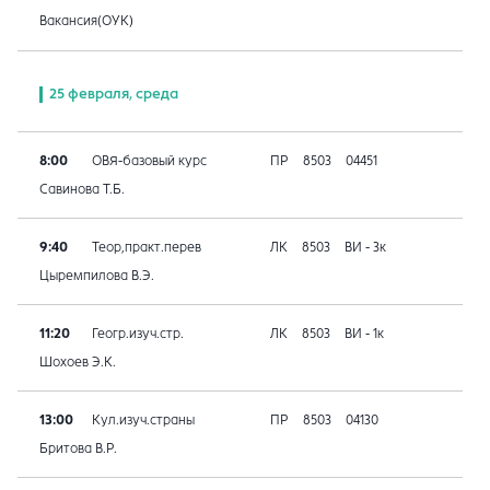
Вакансия(ОУК)
25 февраля, среда
8:00
ОВЯ-базовый курс
ПР
8503
04451
Савинова Т.Б.
9:40
Теор,практ.перев
ЛК
8503
ВИ - 3к
Цыремпилова В.Э.
11:20
Геогр.изуч.стр.
ЛК
8503
ВИ - 1к
Шохоев Э.К.
13:00
Кул.изуч.страны
ПР
8503
04130
Бритова В.Р.