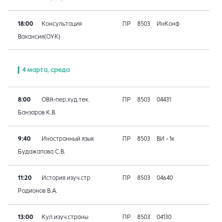
18:00
Консультация
ПР
8503
ИнКонф
Вакансия(ОУК)
4 марта, среда
8:00
ОВЯ-пер.худ.тек.
ПР
8503
04431
Банзаров К.В.
9:40
Иностранный язык
ПР
8503
ВИ - 1к
Будажапова С.В.
11:20
История изуч.стр
ПР
8503
04640
Родионов В.А.
13:00
Кул.изуч.страны
ПР
8503
04130