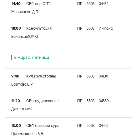
14:40
ОВЯ-пер.ОПТ
ПР
8503
04432
Жанчипова Д.Б.
18:00
Консультация
ПР
8503
ИнКонф
Вакансия(ОУК)
6 марта, пятница
9:40
Кул.изуч.страны
ПР
8503
04130
Бритова В.Р.
11:20
ОВЯ-аудирование
ПР
8503
04550
Дяо Чэньюй
13:00
ОВЯ-базовый курс
ПР
8503
04452
Цыремпилова В.Э.