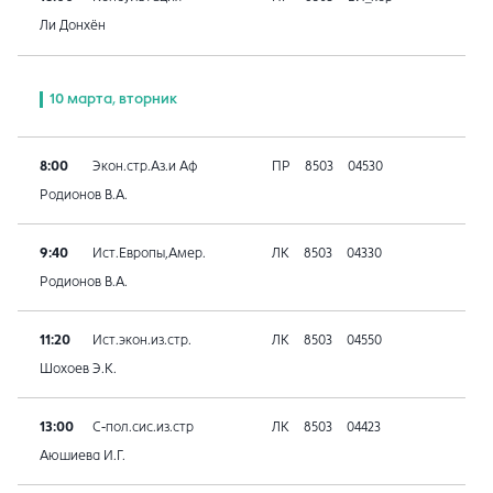
Ли Донхён
10 марта, вторник
8:00
Экон.стр.Аз.и Аф
ПР
8503
04530
Родионов В.А.
9:40
Ист.Европы,Амер.
ЛК
8503
04330
Родионов В.А.
11:20
Ист.экон.из.стр.
ЛК
8503
04550
Шохоев Э.К.
13:00
С-пол.сис.из.стр
ЛК
8503
04423
Аюшиева И.Г.