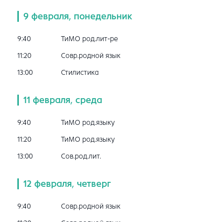
9 февраля, понедельник
9:40
ТиМО род.лит-ре
11:20
Совр.родной язык
13:00
Стилистика
11 февраля, среда
9:40
ТиМО род.языку
11:20
ТиМО род.языку
13:00
Сов.род.лит.
12 февраля, четверг
9:40
Совр.родной язык