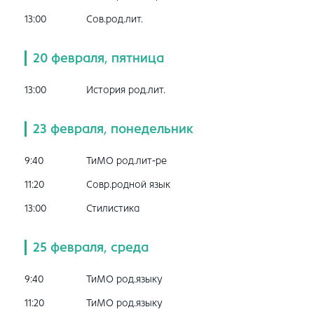
13:00
Сов.род.лит.
20 февраля, пятница
13:00
История род.лит.
23 февраля, понедельник
9:40
ТиМО род.лит-ре
11:20
Совр.родной язык
13:00
Стилистика
25 февраля, среда
9:40
ТиМО род.языку
11:20
ТиМО род.языку