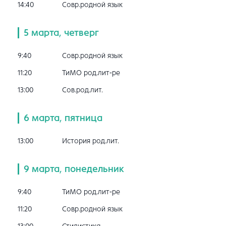
14:40
Совр.родной язык
5 марта, четверг
9:40
Совр.родной язык
11:20
ТиМО род.лит-ре
13:00
Сов.род.лит.
6 марта, пятница
13:00
История род.лит.
9 марта, понедельник
9:40
ТиМО род.лит-ре
11:20
Совр.родной язык