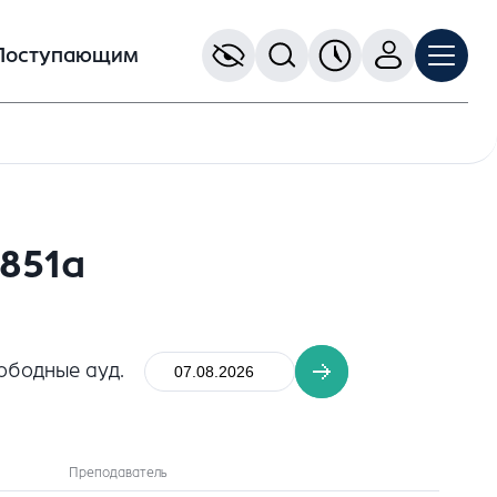
Поступающим
851а
ободные ауд.
Преподаватель