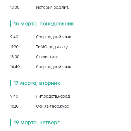
13:00
История род.лит.
16 марта, понедельник
9:40
Совр.родной язык
11:20
ТиМО род.языку
13:00
Стилистика
14:40
Совр.родной язык
17 марта, вторник
9:40
Лит.родств.народ
11:20
Осн.яз-теор.курс
19 марта, четверг