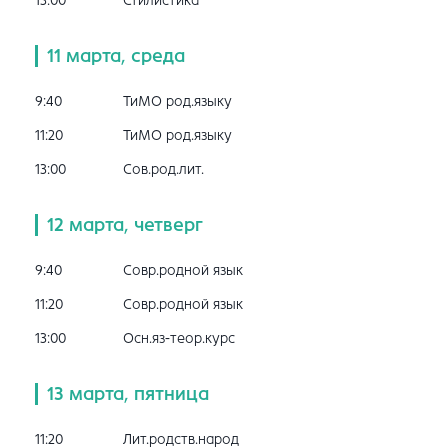
13:00
Стилистика
11 марта, среда
9:40
ТиМО род.языку
11:20
ТиМО род.языку
13:00
Сов.род.лит.
12 марта, четверг
9:40
Совр.родной язык
11:20
Совр.родной язык
13:00
Осн.яз-теор.курс
13 марта, пятница
11:20
Лит.родств.народ