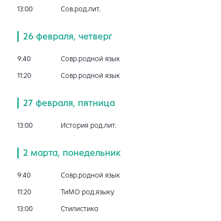
13:00
Сов.род.лит.
26 февраля, четверг
9:40
Совр.родной язык
11:20
Совр.родной язык
27 февраля, пятница
13:00
История род.лит.
2 марта, понедельник
9:40
Совр.родной язык
11:20
ТиМО род.языку
13:00
Стилистика