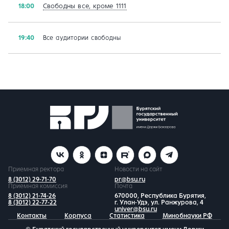
Свободны все, кроме 1111
18:00
19:40
Все аудитории свободны
Приемная ректора
Новости на сайт
8 (3012) 29-71-70
pr@bsu.ru
Приемная комиссия
Почта
8 (3012) 21-74-26
670000, Республика Бурятия,
8 (3012) 22-77-22
г. Улан-Удэ, ул. Ранжурова, 4
univer@bsu.ru
Контакты
Корпуса
Статистика
Минобнауки РФ