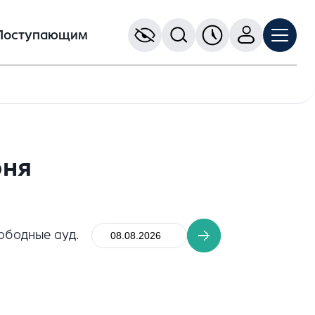
Поступающим
юня
ободные ауд.