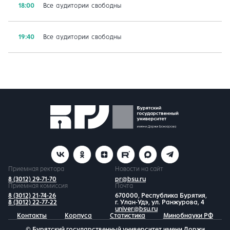
18:00
Все аудитории свободны
19:40
Все аудитории свободны
Приемная ректора
Новости на сайт
8 (3012) 29-71-70
pr@bsu.ru
Приемная комиссия
Почта
8 (3012) 21-74-26
670000, Республика Бурятия,
8 (3012) 22-77-22
г. Улан-Удэ, ул. Ранжурова, 4
univer@bsu.ru
Контакты
Корпуса
Статистика
Минобнауки РФ
© Бурятский государственный университет имени Доржи